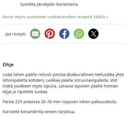
tuoretta Järvikylän Korianteria
Katso myös uusimmat ruokatrendien reseptit täältä »
Jaa resepti
Ohje
Lisää lohen päälle reilusti pestoa (kukkurallinen teelusikka yhtä
lohiviipaletta kohden). Leikkaa päälle sitruunaviipaleita. Voit
lisätä joukkoon myös sipulia. Lorauta sipulien päälle hieman
öljyä ja ripottele suolaa.
Paista 225 asteessa 20–30 min riippuen lohen paksuudesta.
Koristele korianterilla ennen tarjoilua.