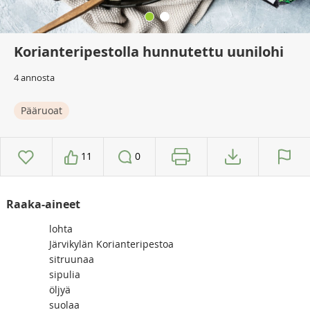
Korianteripestolla hunnutettu uunilohi
4 annosta
Pääruoat
11
0
Raaka-aineet
lohta
Järvikylän Korianteripestoa
sitruunaa
sipulia
öljyä
suolaa