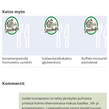
Katso myös
Korianteripestolla
Suklaa-basilikakakku
Buffalo-mozzarella
hunnutettu uunilohi
(gluteeniton)
pestoleivät
Kommentit
Uudet tuorepestot on tehty Järvikylän puhtaista
yrteistä! Kolme vihervoimasta makua: basilika-, tilli- ja
korianteripesto. Lisäaineettomat pestot löydät kaupan