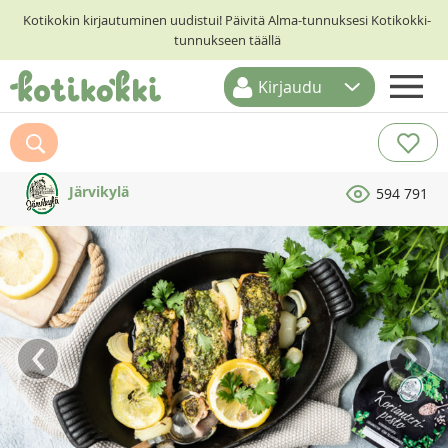
Kotikokin kirjautuminen uudistui! Päivitä Alma-tunnuksesi Kotikokki-
tunnukseen täällä
Kirjaudu
ETUSIVU
RESEPTIHAKU
Järvikylä
594 791
RUOKATEEMAT
KESKUSTELUT
KOTIKOKIT
‹
›