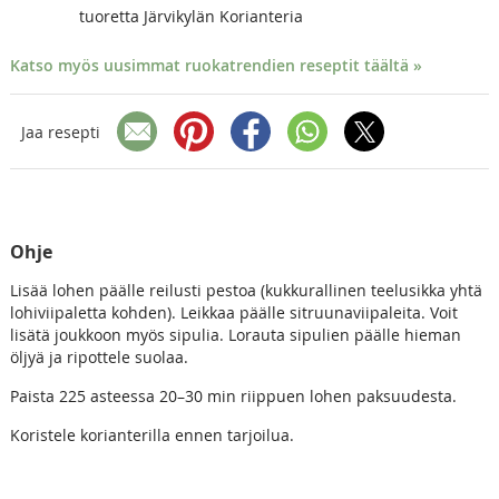
tuoretta Järvikylän Korianteria
Katso myös uusimmat ruokatrendien reseptit täältä »
Jaa resepti
Ohje
Lisää lohen päälle reilusti pestoa (kukkurallinen teelusikka yhtä
lohiviipaletta kohden). Leikkaa päälle sitruunaviipaleita. Voit
lisätä joukkoon myös sipulia. Lorauta sipulien päälle hieman
öljyä ja ripottele suolaa.
Paista 225 asteessa 20–30 min riippuen lohen paksuudesta.
Koristele korianterilla ennen tarjoilua.