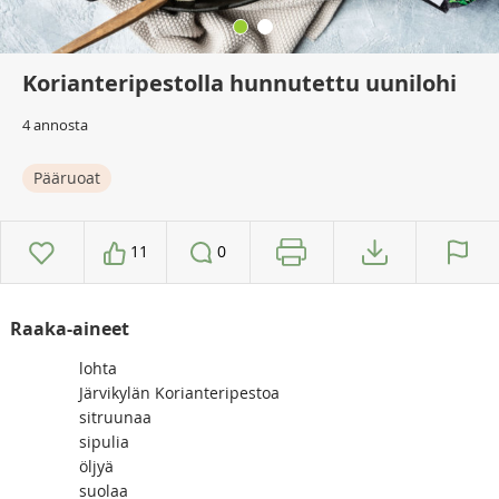
Korianteripestolla hunnutettu uunilohi
4 annosta
Pääruoat
11
0
Raaka-aineet
lohta
Järvikylän Korianteripestoa
sitruunaa
sipulia
öljyä
suolaa