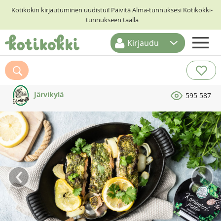
Kotikokin kirjautuminen uudistui! Päivitä Alma-tunnuksesi Kotikokki-
tunnukseen täällä
Kirjaudu
ETUSIVU
RESEPTIHAKU
Järvikylä
595 587
RUOKATEEMAT
KESKUSTELUT
KOTIKOKIT
‹
›