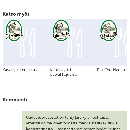
Katso myös
Kasvisyrttimunakas
Kupliva yrtti-
Pak Choi Nam Jim
puolukkajuoma
Kommentit
Uudet tuorepestot on tehty Järvikylän puhtaista
yrteistä! Kolme vihervoimasta makua: basilika-, tilli- ja
korianteripesto. Lisäaineettomat pestot löydät kaupan