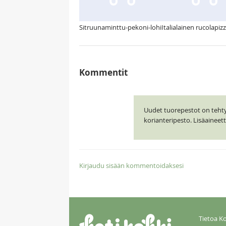
Sitruunaminttu-pekoni-lohi
Italialainen rucolapiz
Kommentit
Uudet tuorepestot on tehty J
korianteripesto. Lisäainee
Kirjaudu sisään kommentoidaksesi
Tietoa Ko