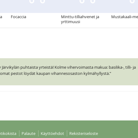
za
Focaccia
Minttu-tilliahvenet ja
Mustakaali-me
yrttimuusi
ärvikylän puhtaista yrteistä! Kolme vihervoimasta makua: basilika-, tilli- ja
ttomat pestot löydät kaupan vihannesosaston kylmähyllystä.”
tikokista
Palaute
Käyttöehdot
Rekisteriseloste