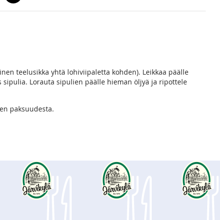
linen teelusikka yhtä lohiviipaletta kohden). Leikkaa päälle
 sipulia. Lorauta sipulien päälle hieman öljyä ja ripottele
hen paksuudesta.