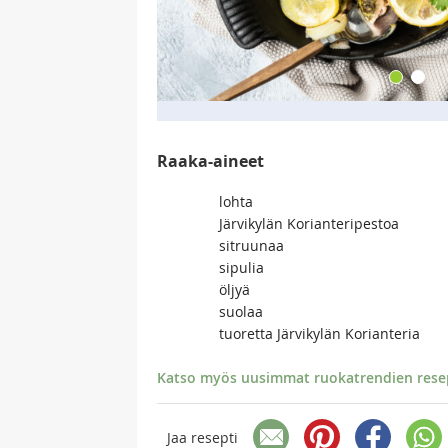
Raaka-aineet
lohta
Järvikylän Korianteripestoa
sitruunaa
sipulia
öljyä
suolaa
tuoretta Järvikylän Korianteria
Katso myös uusimmat ruokatrendien resept
Jaa resepti