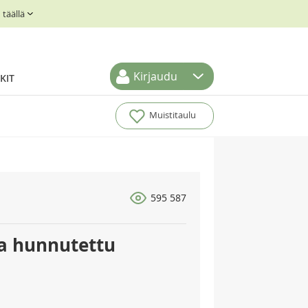
täällä
Kirjaudu
KIT
Muistitaulu
595 587
la hunnutettu