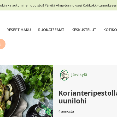
okin kirjautuminen uudistui! Päivitä Alma-tunnuksesi Kotikokki-tunnukseen 
RESEPTIHAKU
RUOKATEEMAT
KESKUSTELUT
KOTIKO
E
Järvikylä
Korianteripestol
›
uunilohi
4 annosta