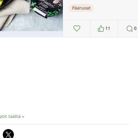
Pääruoat
11
0
it täältä »