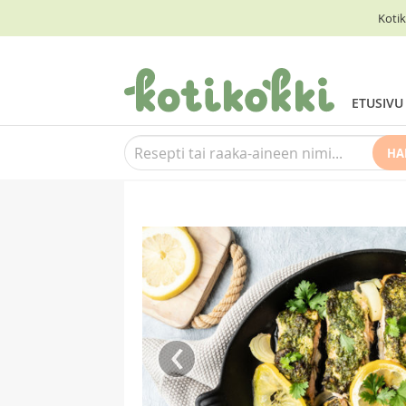
Kotik
ETUSIVU
HA
‹