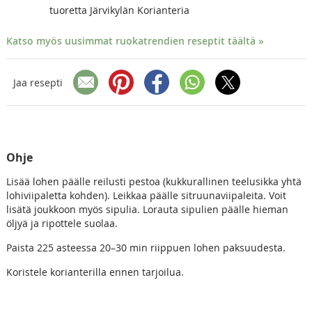
tuoretta Järvikylän Korianteria
Katso myös uusimmat ruokatrendien reseptit täältä »
Jaa resepti
Ohje
Lisää lohen päälle reilusti pestoa (kukkurallinen teelusikka yhtä
lohiviipaletta kohden). Leikkaa päälle sitruunaviipaleita. Voit
lisätä joukkoon myös sipulia. Lorauta sipulien päälle hieman
öljyä ja ripottele suolaa.
Paista 225 asteessa 20–30 min riippuen lohen paksuudesta.
Koristele korianterilla ennen tarjoilua.