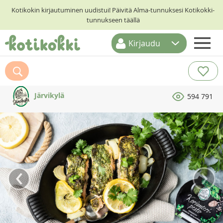
Kotikokin kirjautuminen uudistui! Päivitä Alma-tunnuksesi Kotikokki-
tunnukseen täällä
Kirjaudu
ETUSIVU
RESEPTIHAKU
Järvikylä
594 791
RUOKATEEMAT
KESKUSTELUT
KOTIKOKIT
‹
›