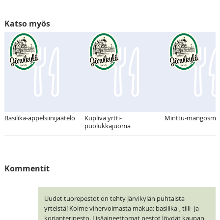
Katso myös
Basilika-appelsiinijäätelö
Kupliva yrtti-
Minttu-mangosmo
puolukkajuoma
Kommentit
Uudet tuorepestot on tehty Järvikylän puhtaista
yrteistä! Kolme vihervoimasta makua: basilika-, tilli- ja
korianteripesto. Lisäaineettomat pestot löydät kaupan