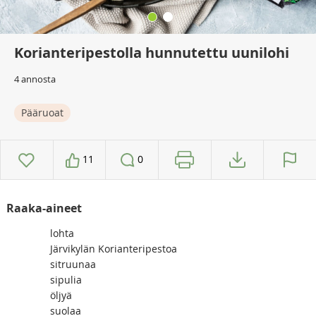
Korianteripestolla hunnutettu uunilohi
4 annosta
Pääruoat
11
0
Raaka-aineet
lohta
Järvikylän Korianteripestoa
sitruunaa
sipulia
öljyä
suolaa