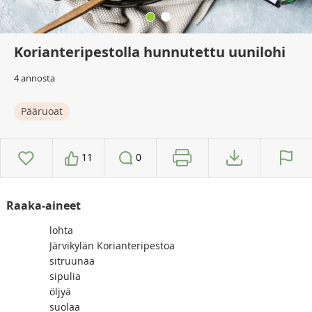
Korianteripestolla hunnutettu uunilohi
4 annosta
Pääruoat
11
0
Raaka-aineet
lohta
Järvikylän Korianteripestoa
sitruunaa
sipulia
öljyä
suolaa