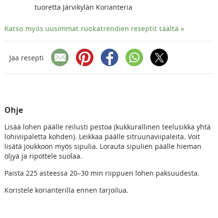
tuoretta Järvikylän Korianteria
Katso myös uusimmat ruokatrendien reseptit täältä »
Jaa resepti
Ohje
Lisää lohen päälle reilusti pestoa (kukkurallinen teelusikka yhtä
lohiviipaletta kohden). Leikkaa päälle sitruunaviipaleita. Voit
lisätä joukkoon myös sipulia. Lorauta sipulien päälle hieman
öljyä ja ripottele suolaa.
Paista 225 asteessa 20–30 min riippuen lohen paksuudesta.
Koristele korianterilla ennen tarjoilua.