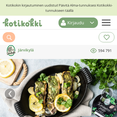
Kotikokin kirjautuminen uudistui! Päivitä Alma-tunnuksesi Kotikokki-
tunnukseen täällä
Kirjaudu
ETUSIVU
RESEPTIHAKU
Järvikylä
594 791
RUOKATEEMAT
KESKUSTELUT
KOTIKOKIT
‹
›