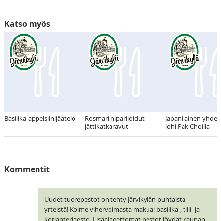
Katso myös
Basilika-appelsiinijäätelö
Rosmariinipariloidut
Japanilainen yhde
jättikatkaravut
lohi Pak Choilla
Kommentit
Uudet tuorepestot on tehty Järvikylän puhtaista
yrteistä! Kolme vihervoimasta makua: basilika-, tilli- ja
korianteripesto. Lisäaineettomat pestot löydät kaupan