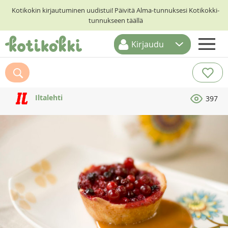
Kotikokin kirjautuminen uudistui! Päivitä Alma-tunnuksesi Kotikokki-
tunnukseen täällä
Kirjaudu
ETUSIVU
RESEPTIHAKU
Iltalehti
397
RUOKATEEMAT
KESKUSTELUT
KOTIKOKIT