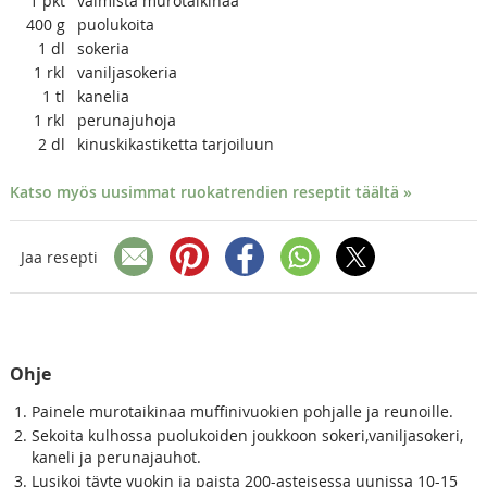
1
pkt
valmista murotaikinaa
400
g
puolukoita
1
dl
sokeria
1
rkl
vaniljasokeria
1
tl
kanelia
1
rkl
perunajuhoja
2
dl
kinuskikastiketta tarjoiluun
Katso myös uusimmat ruokatrendien reseptit täältä »
Jaa resepti
Ohje
Painele murotaikinaa muffinivuokien pohjalle ja reunoille.
Sekoita kulhossa puolukoiden joukkoon sokeri,vaniljasokeri,
kaneli ja perunajauhot.
Lusikoi täyte vuokin ja paista 200-asteisessa uunissa 10-15