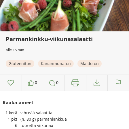
Parmankinkku-viikunasalaatti
Alle 15 min
Gluteeniton
Kananmunaton
Maidoton
0
0
Raaka-aineet
1
kerä
vihreää salaattia
1
pkt
(n. 80 g) parmankinkkua
6
tuoretta viikunaa