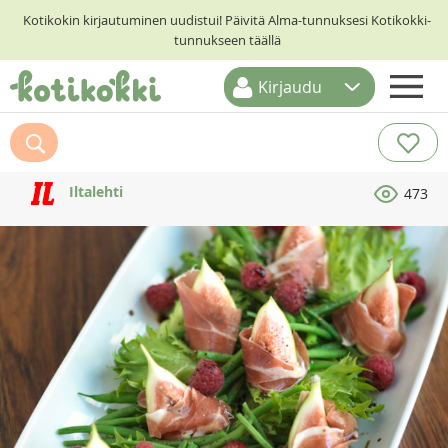
Kotikokin kirjautuminen uudistui! Päivitä Alma-tunnuksesi Kotikokki-
tunnukseen täällä
Kirjaudu
ETUSIVU
RESEPTIHAKU
Iltalehti
473
RUOKATEEMAT
KESKUSTELUT
KOTIKOKIT