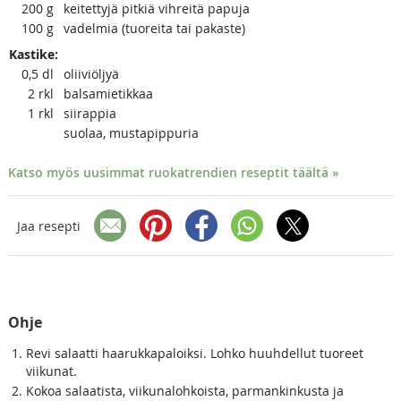
200
g
keitettyjä pitkiä vihreitä papuja
100
g
vadelmia (tuoreita tai pakaste)
Kastike:
0,5
dl
oliiviöljyä
2
rkl
balsamietikkaa
1
rkl
siirappia
suolaa, mustapippuria
Katso myös uusimmat ruokatrendien reseptit täältä »
Jaa resepti
Ohje
Revi salaatti haarukkapaloiksi. Lohko huuhdellut tuoreet
viikunat.
Kokoa salaatista, viikunalohkoista, parmankinkusta ja