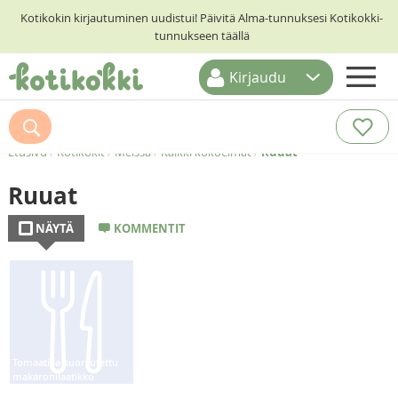
Kotikokin kirjautuminen uudistui! Päivitä Alma-tunnuksesi Kotikokki-
tunnukseen täällä
Kirjaudu
ETUSIVU
RESEPTIHAKU
Etusivu
/
Kotikokit
/
Meissa
/
Kaikki kokoelmat
/
Ruuat
RUOKATEEMAT
Ruuat
KESKUSTELUT
NÄYTÄ
KOMMENTIT
KOTIKOKIT
Tomaatilla kuorrutettu
makaronilaatikko