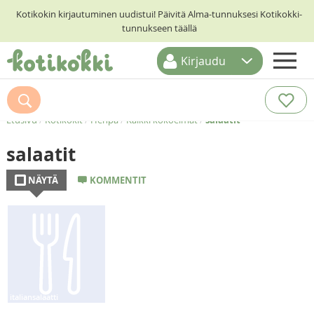
Kotikokin kirjautuminen uudistui! Päivitä Alma-tunnuksesi Kotikokki-
tunnukseen täällä
Kirjaudu
ETUSIVU
RESEPTIHAKU
Etusivu
/
Kotikokit
/
Henpa
/
Kaikki kokoelmat
/
salaatit
RUOKATEEMAT
salaatit
KESKUSTELUT
NÄYTÄ
KOMMENTIT
KOTIKOKIT
italiansalaatti
kanasalaatti
perunasalaatti