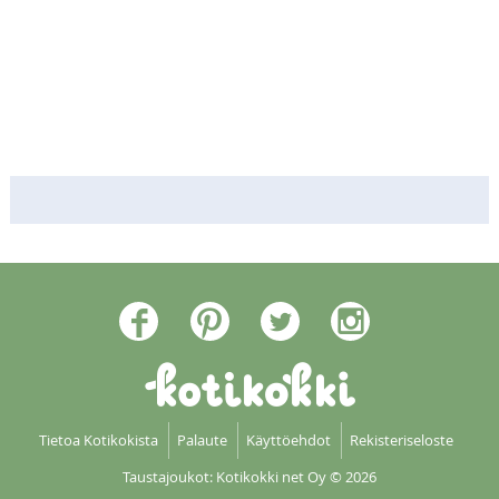
Raikas kesäkurpitsainen
salaatti
Tietoa Kotikokista
Palaute
Käyttöehdot
Rekisteriseloste
Taustajoukot: Kotikokki net Oy
© 2026