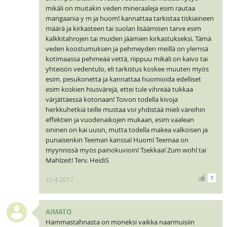
mikäli on muitakin veden mineraaleja esim rautaa
mangaania y m ja huom! kannattaa tarkistaa tiskiaineen
määrä ja kirkasteen tai suolan lisäämisen tarve esim
kalkkitahrojen tai muiden jäämien kirkastukseksi. Tämä
veden koostumuksen ja pehmeyden meillä on ylernsä
kotimaassa pehmeää vettä, riippuu mikäli on kaivo tai
yhteisön vedentulo, eli tarkistus koskee muuten myös
esim. pesukonetta ja kannattaa huomioida edelliset
esim koskien hiusvärejä, ettei tule vihreää tukkaa
värjättäessä kotonaan! Toivon todella kivoja
herkkuhetkiä teille mustaa voi yhdistää mieli väreihin
effektien ja vuodenaikojen mukaan, esim vaalean
sininen on kai uusin, mutta todella makea valkoisen ja
punaisenkin Teeman kanssa! Huom! Teemaa on
myynnissä myös painokuvioin! Tsekkaa! Zum wohl tai
Mahlzeit! Terv. HeidiS
1
21.4.2017
AIMATO
Hammastahnasta on moneksi vaikka naarmuisiin