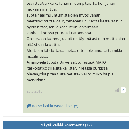
osviittaa.Vaikka kyllähän niiden pitäisi kaiken järjen
mukaan mahtua.
Tuota naarmuuntumista olen myös vähän
miettinyt,mutta jos kymmenenkin vuotta kestävät niin
hyvin riittää,sen jälkeen istun jo varmaan
vanhainkodissa puuroa lusikoimassa.
On se vaan kumma,kaapit on täynnä astioita,mutta aina
pitäisi saada uutta...
Mutta on lohduttavaa tietää,etten ole ainoa astiafriikki
maailmassa.
Ai niin,vielä tuosta UniversalStonesta.AIMATO
,tarkoitatko sillä sitä kallista,vihreässä purkissa
olevaa,joka pitää tilata netistä? Vai toimiiko halpis
merkitkin?
2
23.3.2017
Katso kaikki vastaukset (
5
)
Näytä kaikki kommentit (17)