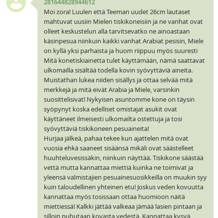
281644828944612
Moi zora! Luulen että Teeman uudet 26cm lautaset
mahtuvat uusiin Mielen tiskikoneisiin ja ne vanhat ovat
olleet keskustelun alla tarvitsevatko ne ainoastaan
käsinpesua niinkuin kaikki vanhat Arabiat pesisin, Miele
on kyllä yksi parhaista ja huom riippuu myös suuresti
Mitä konetiskiainetta tulet käyttämään, nämä saattavat
ulkomailla sisältää todella kovin syövyttäviä aineita.
Muistathan lukea niiden sisällys ja ottaa selvää mitä
merkkejä ja mitä eivät Arabia ja Miele, varsinkin
suosittelisivat! Nykyisen asuntomme kone on täysin
syöpynyt koska edelliset omistajat asukit ovat
käyttäneet ilmeisesti ulkomailta ostettuja ja tosi
syövyttäviä tiskikoneen pesuaineita!
Hurjaa jälkeä, pahaa tekee kun ajattelen mitä ovat
vuosia ehkä saaneet sisäänsä mikäli ovat säästelleet
huuhteluvesissäkin, niinkuin näyttää. Tiskikone säästää
vettä mutta kannattaa miettiä kuinka ne toimivat ja
yleensä valmistajien pesuainesuosikkeilla on muukin syy
kuin taloudellinen yhteinen etu! Joskus veden kovuutta
kannattaa myös tosissaan ottaa huomioon näitä
miettiessä! Kalkki jättää valkeaa jämää lasien pintaan ja
silloin puhutaan kovasta vedestä. Kannattaa kysyä