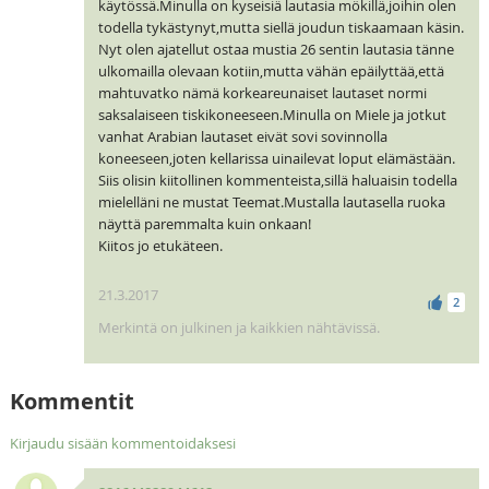
käytössä.Minulla on kyseisiä lautasia mökillä,joihin olen
todella tykästynyt,mutta siellä joudun tiskaamaan käsin.
Nyt olen ajatellut ostaa mustia 26 sentin lautasia tänne
ulkomailla olevaan kotiin,mutta vähän epäilyttää,että
mahtuvatko nämä korkeareunaiset lautaset normi
saksalaiseen tiskikoneeseen.Minulla on Miele ja jotkut
vanhat Arabian lautaset eivät sovi sovinnolla
koneeseen,joten kellarissa uinailevat loput elämästään.
Siis olisin kiitollinen kommenteista,sillä haluaisin todella
mielelläni ne mustat Teemat.Mustalla lautasella ruoka
näyttä paremmalta kuin onkaan!
Kiitos jo etukäteen.
21.3.2017
2
Merkintä on julkinen ja kaikkien nähtävissä.
Kommentit
Kirjaudu sisään kommentoidaksesi