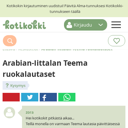
Kotikokin kirjautuminen uudistui! Päivitä Alma-tunnuksesi Kotikokki-
tunnukseen täällä
Kirjaudu
ETUSIVU
RESEPTIHAKU
Etusivu
/
Keskustelut
/
Arabian-Iittalan Teema ruokalautaset
RUOKATEEMAT
Arabian-Iittalan Teema
KESKUSTELUT
ruokalautaset
KOTIKOKIT
Kysymys
zora
Hei kotikokit pitkästä aikaa...
Teillä monella on varmaan Teema lautasia päivittäisessä