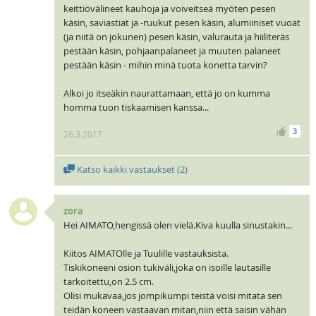
keittiövälineet kauhoja ja voiveitseä myöten pesen
käsin, saviastiat ja -ruukut pesen käsin, alumiiniset vuoat
(ja niitä on jokunen) pesen käsin, valurauta ja hiiliteräs
pestään käsin, pohjaanpalaneet ja muuten palaneet
pestään käsin - mihin minä tuota konetta tarvin?
Alkoi jo itseäkin naurattamaan, että jo on kumma
homma tuon tiskaamisen kanssa...
3
26.3.2017
Katso kaikki vastaukset (
2
)
zora
Hei AIMATO,hengissä olen vielä.Kiva kuulla sinustakin...
Kiitos AIMATOlle ja Tuulille vastauksista.
Tiskikoneeni osion tukiväli,joka on isoille lautasille
tarkoitettu,on 2.5 cm.
Olisi mukavaa,jos jompikumpi teistä voisi mitata sen
teidän koneen vastaavan mitan,niin että saisin vähän