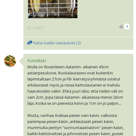
3
27.3.2017
Katso kaikki vastaukset (
2
)
FutoMaki
Mulla on Rosenlewin Aatamin- aikainen 45cm
astianpesukone. Ruokalautaseni ovat kuitenkin
läpimitaltaan 27cm ja FB- kierratysryhmästä ostetut
arkilautaset myös ja niissä keittolautanen ei mahdu
haarukoiden väliin. Ehkä juuri siksi, että niiden väli on
vain 2cm. Jopa tässä Aatamin- aikaisessa menisi 26cm
läpi, koska se on pienestä kiinni ja 1cm on jo paljon...
Mutta, vanhaa Arabiaa pesen vain käsin, valkoista
parempaa pesen käsin, arkilautaset pesen käsin,
mummulta perityn "sunnuntaiastiaston" pesen käsin,
kaikki keittiöveitset ja pihviveitset pesen käsin, puiset