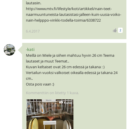
lautasiin.
http://www.mtv.fi/lifestyle/koti/artikkeli/nain-teet-
naarmuuntuneista-lautasistasi-jalleen-kuin-uusia-voiko-
nain-helpppo-vinkki-todella-toimia/6338722
2
6.4.2017
-kati
Meillä on Miele ja siihen mahtuu hyvin 26 cm Teema
lautaset ja muut Teemat..
Kuvan keltaiset ovat 26 cm edessä ja takana : )
Vertailun vuoksi valkoiset oikealla edessä ja takana 24
cm..
Osta pois vaan :)
Kommenttiin on liitetty 1 kuva.
Kuva