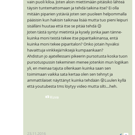
vain puoli kiloa. Joten aloin miettimään pitäisikö lähteä
täysin tuntemattomaan ja tehdä taikina itse? Ei olla
mitään piparien ystäviä joten sen puoleen helpommalla
pääsisin kun hakisin taikinaa lisää mutta tuo pieni leipuri
sisälläni huutaa että itse se pitää tehdä 😉
Joten tästä syntyi mietintä ja kysely jonka jaan tänne-
kuinka moni teistä tekee itse piparitaikinansa, entä
kuinka moni tekee piparitalon? Onko jotain hyväksi
havaittuja vinkkejä/niksejä kumpaankaan?
Ahdistun jo ajatellessani pikeerin pursotusta koska tuon
pursotuspussin tekeminen menee jotenkin mun logiikan
yli, en meinaa tajuta ollenkaan kuinka saan sen
toimimaan vaikka sata kertaa olen sen tehnyt ja
ammattilaiset näyttänyt kuinka tehdään 😜Luulen kyllä
että youtubesta tms löytyy video mutta silti....heh.
Kuva
23.11.2016