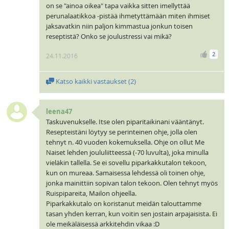
on se "ainoa oikea" tapa vaikka sitten imellyttää
perunalaatikkoa -pistää ihmetyttämään miten ihmiset
jaksavatkin niin paljon kimmastua jonkun toisen
reseptistä? Onko se joulustressi vai mikä?
2
24.11.2016
Katso kaikki vastaukset (
2
)
leena47
Taskuvenukselle. Itse olen piparitaikinani vääntänyt.
Resepteistäni löytyy se perinteinen ohje, jolla olen
tehnyt n. 40 vuoden kokemuksella. Ohje on ollut Me
Naiset lehden joululiitteessä (-70 luvulta), joka minulla
vieläkin tallella. Se ei sovellu piparkakkutalon tekoon,
kun on mureaa. Samaisessa lehdessä oli toinen ohje,
jonka mainittiin sopivan talon tekoon. Olen tehnyt myös
Ruispipareita, Mailon ohjeella.
Piparkakkutalo on koristanut meidän talouttamme
tasan yhden kerran, kun voitin sen jostain arpajaisista. Ei
ole meikäläisessä arkkitehdin vikaa :D