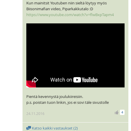
Kun mainitsit Youtuben niin sieltä löytyy myös
Biisonimafian video, Piparkakkutalo :D
https://www.youtube.com/watch?v=flwBxpTapm4
Pientä kevennystä joulukiireisiin.
p.s. poistan tuon linkin, jos ei sovi täle sivustolle
4
24.11.2016
Katso kaikki vastaukset (
2
)