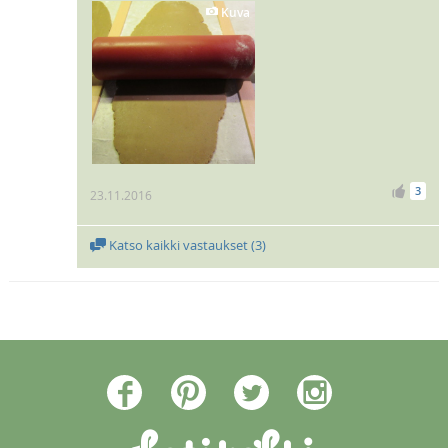
Kuva
3
23.11.2016
Katso kaikki vastaukset (
3
)