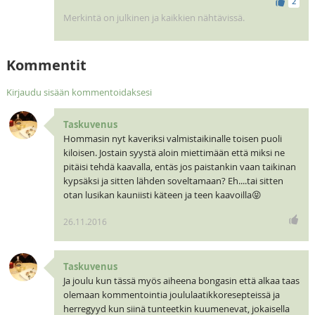
2
Merkintä on julkinen ja kaikkien nähtävissä.
Kommentit
Kirjaudu sisään kommentoidaksesi
Taskuvenus
Hommasin nyt kaveriksi valmistaikinalle toisen puoli
kiloisen. Jostain syystä aloin miettimään että miksi ne
pitäisi tehdä kaavalla, entäs jos paistankin vaan taikinan
kypsäksi ja sitten lähden soveltamaan? Eh....tai sitten
otan lusikan kauniisti käteen ja teen kaavoilla😝
26.11.2016
Taskuvenus
Ja joulu kun tässä myös aiheena bongasin että alkaa taas
olemaan kommentointia joululaatikkoresepteissä ja
herregyyd kun siinä tunteetkin kuumenevat, jokaisella