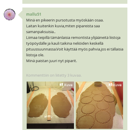
mallu51
Minä en pikeerin pursotusta myöskään osaa.
Laitan kuitenkin kuvia,miten pipareista saa
samanpaksuisia..
Liimaa teipillä tämänlaisia remontista ylijääneitä liistoja
työpöydälle ja kauli taikina neliöiden keskellä
pituussuunnassa.Voit käyttää myös pahvia,jos ei tällaisia
liistoja ole.
Minä paistan juuri nyt piparit.
Kommenttiin on liitetty 3 kuvaa.
Kuva
Kuva