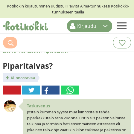
Kotikokin kirjautuminen uudistui! Päivitä Alma-tunnuksesi Kotikokki-
tunnukseen täällä
Kirjaudu
ETUSIVU
RESEPTIHAKU
Etusivu
/
Keskustelut
/
Piparitaivas?
RUOKATEEMAT
Piparitaivas?
KESKUSTELUT
Kiinnostavaa
KOTIKOKIT
Taskuvenus
Jostain kumman syystä mua kiinnostaisi tehdä
piparkakkutalo tänä vuonna. Ostin siis paketin valmista
taikinaa ja törmäsin heti ensimmäiseen esteeseen eli
jokainen talo-ohje vaatiikin kilon taikinaa ja paketissa on