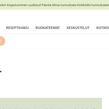
okin kirjautuminen uudistui! Päivitä Alma-tunnuksesi Kotikokki-tunnukseen 
RESEPTIHAKU
RUOKATEEMAT
KESKUSTELUT
KOTIKO
E
.