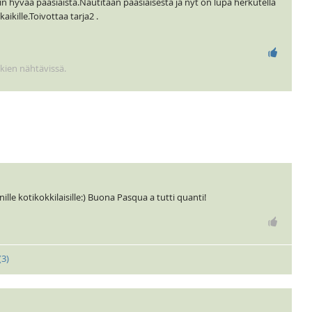
ikein hyvää pääsiäistä.Nautitaan pääsiäisestä ja nyt on lupa herkutella
aikille.Toivottaa tarja2 .
kkien nähtävissä.
anille kotikokkilaisille:) Buona Pasqua a tutti quanti!
(
3
)