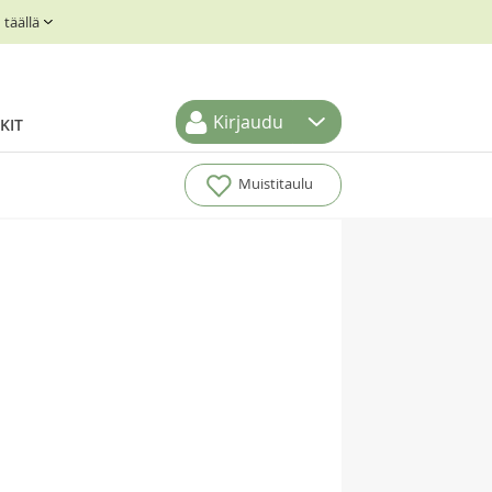
täällä
Kirjaudu
KIT
Muistitaulu