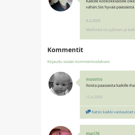
Kaikille kotikokkilaisille o
vähän.Siis hyvää pääsiäistä k
8.4.2009
Merkintä on julkinen ja kai
Kommentit
Kirjaudu sisään kommentoidaksesi
masotto
Iloista paasiaista kaikille ih
12.4.2009
Katso kaikki vastaukset 
mari76