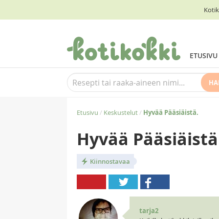
Kotik
ETUSIVU
HA
Etusivu
/
Keskustelut
/
Hyvää Pääsiäistä.
Hyvää Pääsiäistä
Kiinnostavaa
tarja2