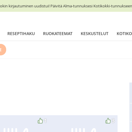
okin kirjautuminen uudistui! Päivitä Alma-tunnuksesi Kotikokki-tunnukseen 
RESEPTIHAKU
RUOKATEEMAT
KESKUSTELUT
KOTIKO
E
1
3