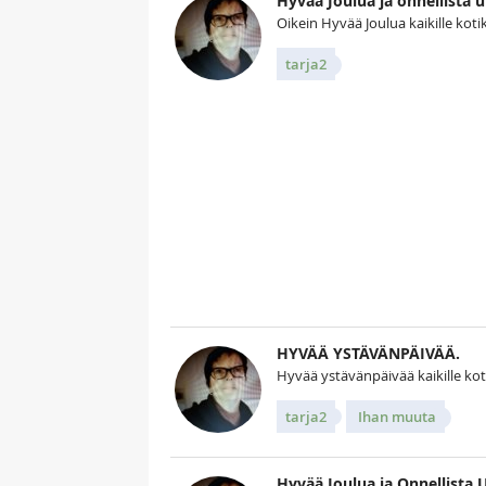
Hyvää Joulua ja onnellista 
Oikein Hyvää Joulua kaikille kotiko
tarja2
Kuv
HYVÄÄ YSTÄVÄNPÄIVÄÄ.
Hyvää ystävänpäivää kaikille kotik
tarja2
Ihan muuta
Hyvää Joulua ja Onnellista 