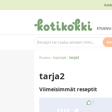
Kotik
ETUSIVU
HA
Etusivu
/
Käyttäjät
/
tarja2
tarja2
Viimeisimmät reseptit
6