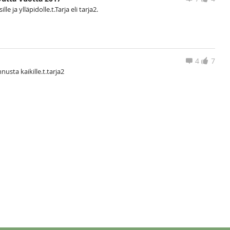
le ja ylläpidolle.t.Tarja eli tarja2.
4
7
nusta kaikille.t.tarja2
a