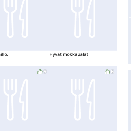
llo.
Hyvät mokkapalat
9
6