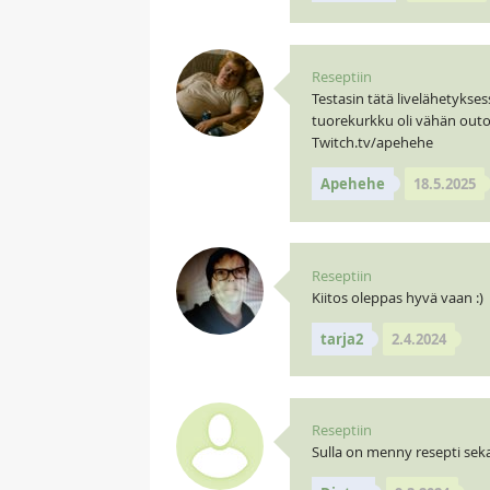
Reseptiin
Testasin tätä livelähetyksess
tuorekurkku oli vähän outo 
Twitch.tv/apehehe
Apehehe
18.5.2025
Reseptiin
Kiitos oleppas hyvä vaan :)
tarja2
2.4.2024
Reseptiin
Sulla on menny resepti se