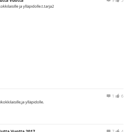
uutta Vuotta
9
5
kkilaisille ja ylläpidolle.t.tarja2
a
1
6
okkilaisille,ja ylläpidolle.
Uutta Vuotta 2017
7
4