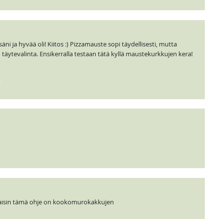
äni ja hyvää oli! Kiitos :) Pizzamauste sopi täydellisesti, mutta
täytevalinta. Ensikerralla testaan tätä kyllä maustekurkkujen kera!
kaisin tämä ohje on kookomurokakkujen