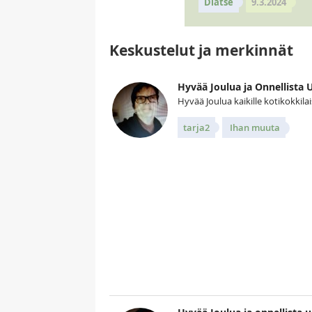
Diatse
9.3.2024
Keskustelut ja merkinnät
Hyvää Joulua ja Onnellista 
Hyvää Joulua kaikille kotikokkilais
tarja2
Ihan muuta
Kuv