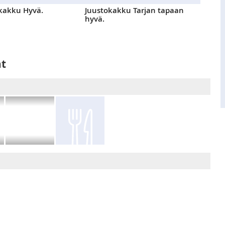
äkakku Hyvä.
Juustokakku Tarjan tapaan
hyvä.
at