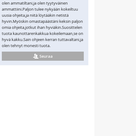
olen ammatiltani,ja olen tyytyväinen
ammattiini.Paljon tulee nykyään kokeiltuu
uusia ohjeita,ja niitä löytääkin netistä
hyvin.Myöskin omastapäästäni keksin paljon
omia ohjeita,jotkut ihan hyviäkin.Suosittelen
tuota kaunottarenkakkua kokeilemaan,se on
hyvä kakku.Sain ohjeen kerran tuttavaltani,ja
olen tehnyt monesti tuota.
Seuraa