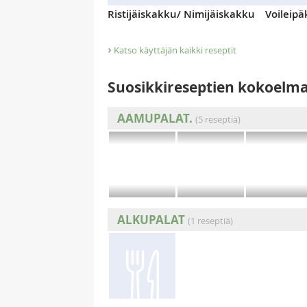
Ristijäiskakku/ Nimijäiskakku
Voileip
›
Katso käyttäjän kaikki reseptit
Suosikkireseptien kokoelm
AAMUPALAT.
(5 reseptiä)
ALKUPALAT
(1 reseptiä)