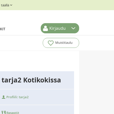
täällä
Kirjaudu
KIT
Muistitaulu
tarja2 Kotikokissa
Profiili: tarja2
Reseptit