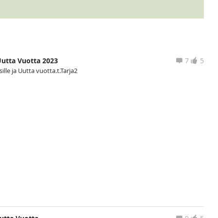
Uutta Vuotta 2023
7
5
ille ja Uutta vuotta.t.Tarja2
a