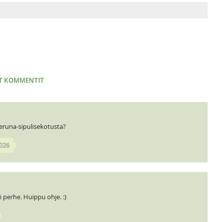
T KOMMENTIT
eruna-sipulisekotusta?
026
i perhe. Huippu ohje. :)