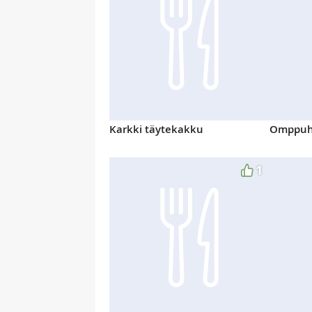
Karkki täytekakku
Omppuhi
1