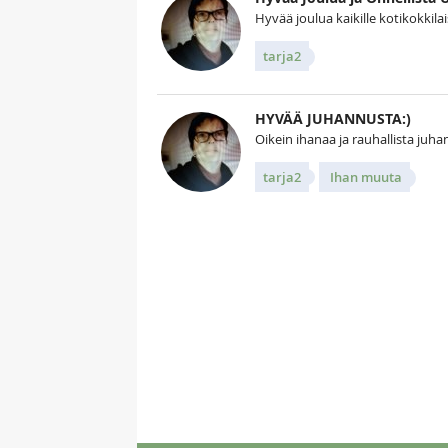
Hyvää joulua kaikille kotikokkilaisil
tarja2
HYVÄÄ JUHANNUSTA:)
Oikein ihanaa ja rauhallista juhan
tarja2
Ihan muuta
Kuv