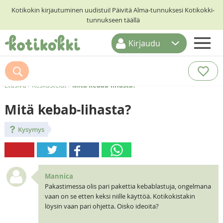
Kotikokin kirjautuminen uudistui! Päivitä Alma-tunnuksesi Kotikokki-
tunnukseen täällä
Kirjaudu
ETUSIVU
RESEPTIHAKU
Etusivu
/
Keskustelut
/
Mitä kebab-lihasta?
RUOKATEEMAT
Mitä kebab-lihasta?
KESKUSTELUT
Kysymys
KOTIKOKIT
Mannica
Pakastimessa olis pari pakettia kebablastuja, ongelmana
vaan on se etten keksi niille käyttöä. Kotikokistakin
löysin vaan pari ohjetta. Oisko ideoita?