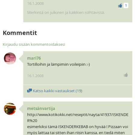
16.1.2008
1
Merkintä on julkinen ja kaikkien nähtävissä.
Kommentit
Kirjaudu sisään kommentoidaksesi
mari76
Tortilloihin ja lämpimiin voileipiin :-)
16.1.2008
Katso kaikki vastaukset (
19
)
metsänvartija
http://www.kotikokki.net/reseptit/nayta/41937/ISKENDE
R%20
esimerkiksi tämä ISKENDERKEBAB on hyvää ! Pizzaan voi
myös laittaa tai sitten ihan riisin kanssa. en tiedä miten