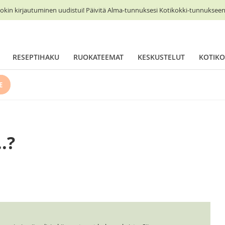
okin kirjautuminen uudistui! Päivitä Alma-tunnuksesi Kotikokki-tunnukseen 
RESEPTIHAKU
RUOKATEEMAT
KESKUSTELUT
KOTIKO
E
.?