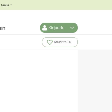
täällä
Kirjaudu
KIT
Muistitaulu