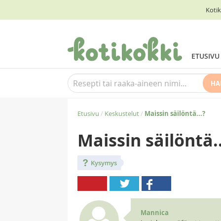
Kotik
ETUSIVU
HA
Etusivu
/
Keskustelut
/
Maissin säilöntä...?
Maissin säilöntä..
Kysymys
Mannica