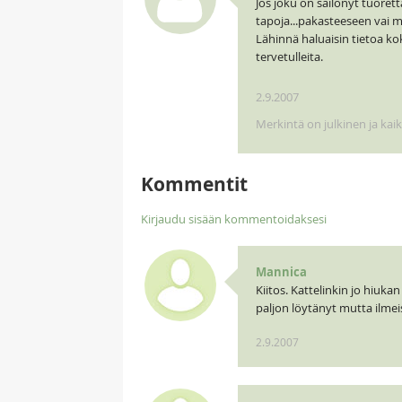
Jos joku on säilönyt tuorett
tapoja...pakasteeseen vai 
Lähinnä haluaisin tietoa ko
tervetulleita.
2.9.2007
Merkintä on julkinen ja kai
Kommentit
Kirjaudu sisään kommentoidaksesi
Mannica
Kiitos. Kattelinkin jo hiuka
paljon löytänyt mutta ilmei
2.9.2007