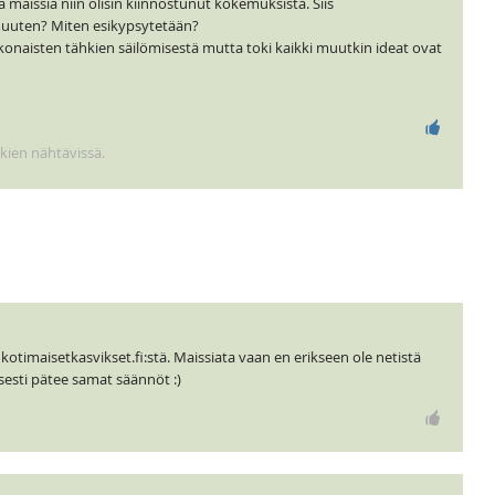
a maissia niin olisin kiinnostunut kokemuksista. Siis
muuten? Miten esikypsytetään?
konaisten tähkien säilömisestä mutta toki kaikki muutkin ideat ovat
kkien nähtävissä.
n kotimaisetkasvikset.fi:stä. Maissiata vaan en erikseen ole netistä
sesti pätee samat säännöt :)