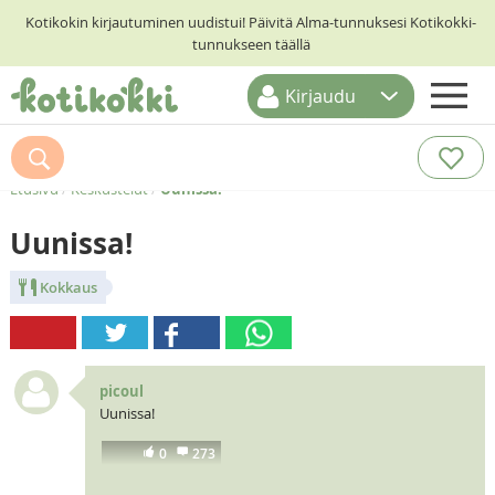
Kotikokin kirjautuminen uudistui! Päivitä Alma-tunnuksesi Kotikokki-
tunnukseen täällä
Kirjaudu
ETUSIVU
RESEPTIHAKU
Etusivu
/
Keskustelut
/
Uunissa!
RUOKATEEMAT
Uunissa!
KESKUSTELUT
Kokkaus
KOTIKOKIT
picoul
Uunissa!
0
273