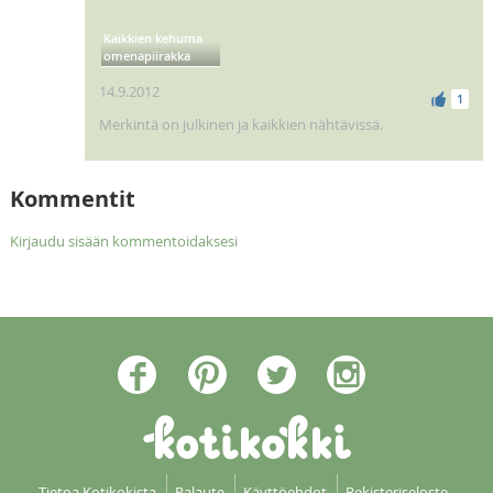
Kaikkien kehuma
omenapiirakka
14.9.2012
1
Merkintä on julkinen ja kaikkien nähtävissä.
Kommentit
Kirjaudu sisään kommentoidaksesi
Tietoa Kotikokista
Palaute
Käyttöehdot
Rekisteriseloste