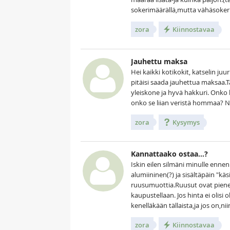
sokerimäärällä,mutta vähäsokerist
zora
Kiinnostavaa
Jauhettu maksa
Hei kaikki kotikokit, katselin juu
pitäisi saada jauhettua maksaa.T
yleiskone ja hyvä hakkuri. Onko
onko se liian veristä hommaa? Ne
zora
Kysymys
Kannattaako ostaa...?
Iskin eilen silmäni minulle enn
alumiininen(?) ja sisältäpäin "k
ruusumuottia.Ruusut ovat pienemp
kaupustellaan. Jos hinta ei olisi 
kenelläkään tällaista,ja jos on,n
zora
Kiinnostavaa