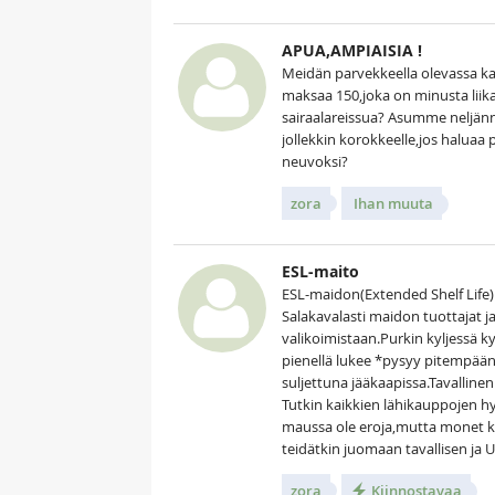
APUA,AMPIAISIA !
Meidän parvekkeella olevassa k
maksaa 150,joka on minusta liik
sairaalareissua? Asumme neljänne
jollekkin korokkeelle,jos haluaa 
neuvoksi?
zora
Ihan muuta
ESL-maito
ESL-maidon(Extended Shelf Life)
Salakavalasti maidon tuottajat 
valikoimistaan.Purkin kyljessä k
pienellä lukee *pysyy pitempään
suljettuna jääkaapissa.Tavallinen 
Tutkin kaikkien lähikauppojen hy
maussa ole eroja,mutta monet k
teidätkin juomaan tavallisen ja 
zora
Kiinnostavaa