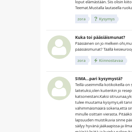
loput elämästään. Siis olisin kii
Teemat.Mustalla lautasella ruok
zora
Kysymys
Kuka toi pääsiäismunat?
Pääsiäinen on jo melkein ohi,mut
pääsiäismunat? Täällä kesieuroop
zora
Kiinnostavaa
SIMA...pari kysymystä?
Teillä useimmilla kotikokeilla o
laitetuksi,olen kuitenkin jo rese
katsoneistani.Kaksi sitruunaa,yks
tulee muutama kysymys,eli tarvi
vähimmäismäärä sokeria,että sim
minulle osittain vierasta. Pitääk
lapsuuden muistikuvia sinne päin
säilyy hyvänä jääkaapissa-ja ilm
määrää lisätä-ja kuinka paljon.(