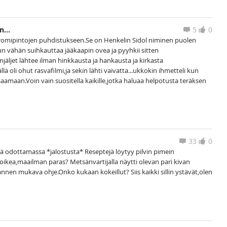
...
5
0
kromipintojen puhdistukseen.Se on Henkelin Sidol niminen puolen
kun vähän suihkauttaa jääkaapin ovea ja pyyhkii sitten
njäljet lähtee ilman hinkkausta ja hankausta ja kirkasta
lä oli ohut rasvafilmi,ja sekin lähti vaivatta...ukkokin ihmetteli kun
tsaamaan.Voin vain suositella kaikille,jotka haluaa helpotusta teräksen
33
0
itä odottamassa *jalostusta* Reseptejä löytyy pilvin pimein
oikea,maailman paras? Metsänvartijalla näytti olevan pari kivan
viannen mukava ohje.Onko kukaan kokeillut? Siis kaikki sillin ystävät,olen