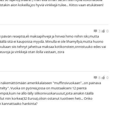
akin aion kokeilla,jos hyviä vinkkejä tulee... Kiitos vaan etukäteen!
3
0
ri päivän reseptiä,eli maksapihvejä ja hirveä himo niihin iski,mutta
äällä sitä ei kaupoissa myydä. Minulla ei ole lihamyllyä,mutta huono
 kukaan siis tehnyt jahettua maksaa kotikonstein,onnistuuko edes vai
uvoja ja vinkkejä otan ilolla vastaan, zora
8
0
en näkemättömään amerikkalaiseen "muffinsivuokaan"...on painava
äsitelty". Vuoka on pyöreä,jossa on muistaakseni 12 pientä
iä,kuin ne ällö-lälly silikonivuokaruusut,joita ainakin täällä
ollut niin korkea(32 Euroa),olisin ostanut tuotteen heti... Onko
iin kannattaako hankinta?