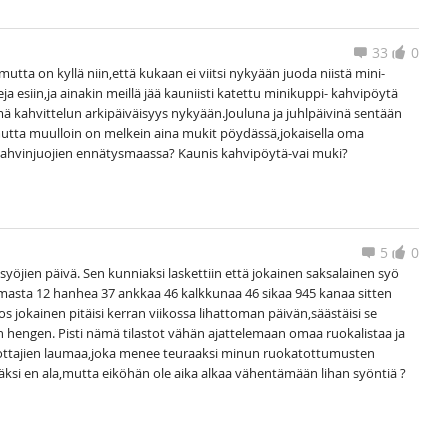
33
0
utta on kyllä niin,että kukaan ei viitsi nykyään juoda niistä mini-
a esiin,ja ainakin meillä jää kauniisti katettu minikuppi- kahvipöytä
ä kahvittelun arkipäiväisyys nykyään.Jouluna ja juhlpäivinä sentään
utta muulloin on melkein aina mukit pöydässä,jokaisella oma
kahvinjuojien ennätysmaassa? Kaunis kahvipöytä-vai muki?
5
0
yöjien päivä. Sen kunniaksi laskettiin että jokainen saksalainen syö
asta 12 hanhea 37 ankkaa 46 kalkkunaa 46 sikaa 945 kanaa sitten
Jos jokainen pitäisi kerran viikossa lihattoman päivän,säästäisi se
n hengen. Pisti nämä tilastot vähän ajattelemaan omaa ruokalistaa ja
tkottajien laumaa,joka menee teuraaksi minun ruokatottumusten
äksi en ala,mutta eiköhän ole aika alkaa vähentämään lihan syöntiä ?