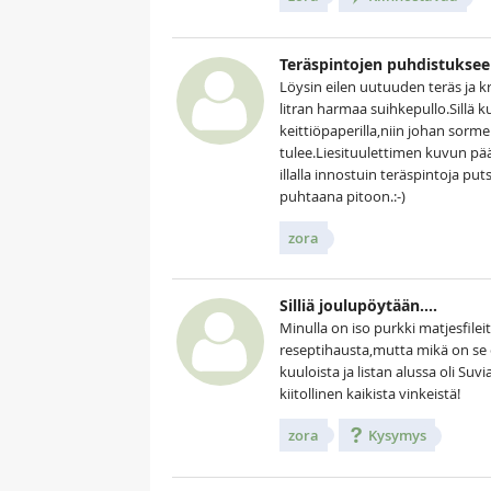
Teräspintojen puhdistukseen
Löysin eilen uutuuden teräs ja 
litran harmaa suihkepullo.Sillä 
keittiöpaperilla,niin johan sorme
tulee.Liesituulettimen kuvun pääl
illalla innostuin teräspintoja pu
puhtaana pitoon.:-)
zora
Silliä joulupöytään....
Minulla on iso purkki matjesfile
reseptihausta,mutta mikä on se 
kuuloista ja listan alussa oli Su
kiitollinen kaikista vinkeistä!
zora
Kysymys