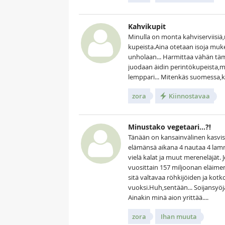
Kahvikupit
Minulla on monta kahviserviisiä,m
kupeista.Aina otetaan isoja mukej
unholaan... Harmittaa vähän täm
juodaan äidin perintökupeista,m
lemppari... Mitenkäs suomessa,
zora
Kiinnostavaa
Minustako vegetaari...?!
Tänään on kansainvälinen kasviss
elämänsä aikana 4 nautaa 4 lamm
vielä kalat ja muut mereneläjät. 
vuosittain 157 miljoonan eläime
sitä valtavaa röhkijöiden ja ko
vuoksi.Huh,sentään... Soijansyöj
Ainakin minä aion yrittää....
zora
Ihan muuta