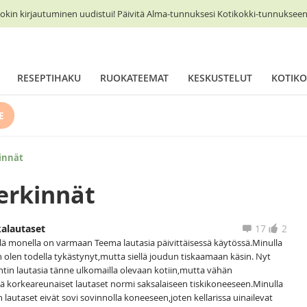
okin kirjautuminen uudistui! Päivitä Alma-tunnuksesi Kotikokki-tunnukseen 
RESEPTIHAKU
RUOKATEEMAT
KESKUSTELUT
KOTIKO
E
innät
erkinnät
kalautaset
17
2
eillä monella on varmaan Teema lautasia päivittäisessä käytössä.Minulla
in olen todella tykästynyt,mutta siellä joudun tiskaamaan käsin. Nyt
entin lautasia tänne ulkomailla olevaan kotiin,mutta vähän
 korkeareunaiset lautaset normi saksalaiseen tiskikoneeseen.Minulla
 lautaset eivät sovi sovinnolla koneeseen,joten kellarissa uinailevat