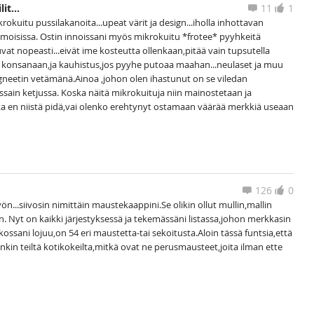
it...
11
1
uitu pussilakanoita...upeat värit ja design...iholla inhottavan
 moisissa. Ostin innoissani myös mikrokuitu *frotee* pyyhkeitä
uvat nopeasti...eivät ime kosteutta ollenkaan,pitää vain tupsutella
sia konsanaan,ja kauhistus,jos pyyhe putoaa maahan...neulaset ja muu
gneetin vetämänä.Ainoa ,johon olen ihastunut on se viledan
ossain ketjussa. Koska näitä mikrokuituja niin mainostetaan ja
a en niistä pidä,vai olenko erehtynyt ostamaan väärää merkkiä useaan
126
0
n...siivosin nimittäin maustekaappini.Se olikin ollut mullin,mallin
än. Nyt on kaikki järjestyksessä ja tekemässäni listassa,johon merkkasin
ossani lojuu,on 54 eri maustetta-tai sekoitusta.Aloin tässä funtsia,että
synkin teiltä kotikokeilta,mitkä ovat ne perusmausteet,joita ilman ette