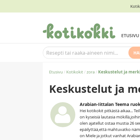
Kotik
ETUSIVU
HA
Etusivu
/
Kotikokit
/
zora
/
Keskustelut ja merk
Keskustelut ja m
Arabian-Iittalan Teema ruo
Hei kotikokit pitkästä aikaa... T
on kyseisiä lautasia mökillä,joih
olen ajatellut ostaa mustia 26 s
epäilyttää,että mahtuvatko nämä
on Miele ja jotkut vanhat Arabian