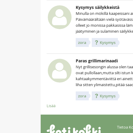
Kysymys säilykkeistä
Minulla on mökillä kaapeissani a
Päivämäärältään vielä syötävässä
olleet jo monissa pakkasissa l
jäätyminen ja sulaminen säilykk
zora
Kysymys
Paras grillimarinaadi
Nyt grillisesongin alussa olen t
ovat pullollaan,mutta silti istun
kahtaakymmentäviittä eri ainetta,ei
liha sitten ylimaistettu,pitää sa
zora
Kysymys
Lisää
Tietoa Ko