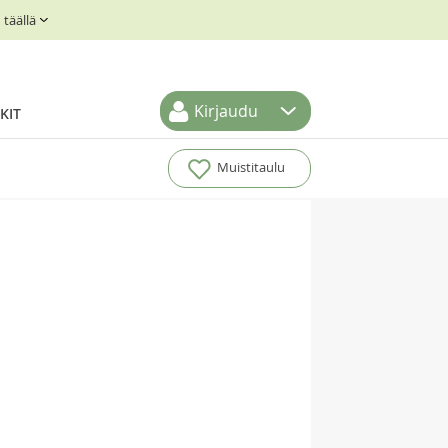
täällä
Kirjaudu
KIT
Muistitaulu