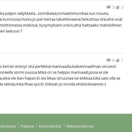
3
0
ika paljon säilykkeitä...tonnikalaa,tomaattimurskaa sun muuta.
 kunnossa,mutta jo pari kertaa talvehtineena.Tarkoittaa sitä,että ovat
ämmöttömässa mökissä. Kysymykseni onkin,että haittaako mahdollinen
een laatuun.?
9
1
aas kerran etsinyt sitä perfektiä marinaadia,kaikenmaailman sivustot
 koneella sormi suussa.Mikä on se helppo marinaadi,jossa ei ole
kä ole liian hapan.Ei siis liikaa sitruunaa tai etikkaa.Eikä saisi olla se
ada selvää,mitä lihaa syö:D. Odotan jo innolla ehdotuksianne:-)
tikokista
Palaute
Käyttöehdot
Rekisteriseloste