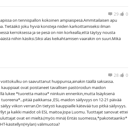
29
0
aapissa on tennispallon kokoinen ampiaispesä.Ammitailaisen apu
aa. Tietääkö joku hyviä konsteja niiden karkoittamiseksi ilman
ssä kerroksessa ja se pesä on niin korkealla,että täytyy nousta
päästä niihin käsiksi.Siksi alas keikahtamisen vaarakin on suuri.Mikä
28
0
 voittokulku on saavuttanut huippunsa,ainakin täällä saksassa.
ja kauppiaat ovat poistaneet tavallisen pastöroidun maidon
yllä lukee *tuoretta maitoa* niinkuin ennenkin,mutta lisäyksenä
 tuoreena*...pitää paikkansa ,ESL-maidon säilyvyys on 12-21 päivää
säilyy viikon verran.On tietysti kauppiaille kätevää tuo pitkä säilyvyys.
llyt ja kaikki maidot oli ESL maitoa.Jopa Luomu. Tuottajat sanovat ettei
uluttajat ovat eri mieltä.(myös minä) Entäs suomessa,*pakotetaanko*
UHT-käsitellyn(Hylan) välimuotoa?