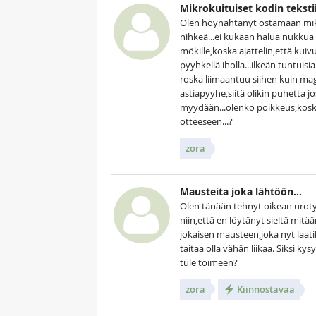
Mikrokuituiset kodin tekstiil
Olen höynähtänyt ostamaan mikrok
nihkeä...ei kukaan halua nukkua
mökille,koska ajattelin,että kuiv
pyyhkellä iholla...ilkeän tuntui
roska liimaantuu siihen kuin ma
astiapyyhe,siitä olikin puhetta j
myydään...olenko poikkeus,kosk
otteeseen...?
zora
Mausteita joka lähtöön...
Olen tänään tehnyt oikean urotyö
niin,että en löytänyt sieltä mitä
jokaisen mausteen,joka nyt laatik
taitaa olla vähän liikaa. Siksi ky
tule toimeen?
zora
Kiinnostavaa