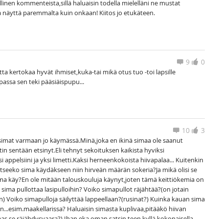
tollinen kommenteista,sillä haluaisin todella mielelläni ne mustat
a näyttä paremmalta kuin onkaan! Kiitos jo etukäteen.
9
0
ta kertokaa hyvät ihmiset,kuka-tai mikä otus tuo -toi lapsille
assa sen teki pääsiäispupu...
10
3
n simat varmaan jo käymässä.Minä,joka en ikinä simaa ole saanut
ptin sentään etsinyt.Eli tehnyt sekoituksen kaikista hyviksi
i appelsiini ja yksi limetti.Kaksi herneenkokoista hiivapalaa... Kuitenkin
tseeko sima käydäkseen niin hirveän määrän sokeria?Ja mikä olisi se
a käy?En ole mitään talouskouluja käynyt,joten tämä keittiökemia on
ö sima pullottaa lasipulloihin? Voiko simapullot räjähtää?(on jotain
) Voiko simapulloja säilyttää lappeellaan?(rusinat?) Kuinka kauan sima
an...esim.maakellarissa? Haluaisin simasta kuplivaa,pitääkö hiivan
taas se räjähdysvaara?) Ihan eka oman satsin teen kyllä kokonaisella