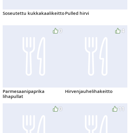
Soseutettu kukkakaalikeitto
Pulled hirvi
0
4
Parmesaanipaprika
Hirvenjauhelihakeitto
lihapullat
0
11