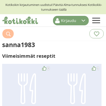
Kotikokin kirjautuminen uudistui! Päivitä Alma-tunnuksesi Kotikokki-
tunnukseen täällä
Kirjaudu
ETUSIVU
RESEPTIHAKU
sanna1983
RUOKATEEMAT
Viimeisimmät reseptit
KESKUSTELUT
KOTIKOKIT
0
1