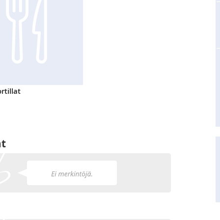
rtillat
at