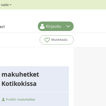
täällä
Kirjaudu
KIT
Muistitaulu
makuhetket
Kotikokissa
Profiili: makuhetket