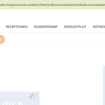
okin kirjautuminen uudistui! Päivitä Alma-tunnuksesi Kotikokki-tunnukseen 
RESEPTIHAKU
RUOKATEEMAT
KESKUSTELUT
KOTIKO
E
2