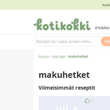
Kotik
ETUSIVU
HA
Etusivu
/
Käyttäjät
/
makuhetket
makuhetket
Viimeisimmät reseptit
2