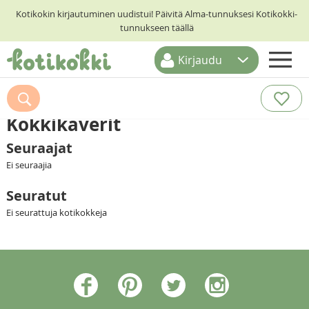
Kotikokin kirjautuminen uudistui! Päivitä Alma-tunnuksesi Kotikokki-
tunnukseen täällä
Kirjaudu
ETUSIVU
RESEPTIHAKU
Kokkikaverit
RUOKATEEMAT
Seuraajat
Ei seuraajia
KESKUSTELUT
Seuratut
KOTIKOKIT
Ei seurattuja kotikokkeja