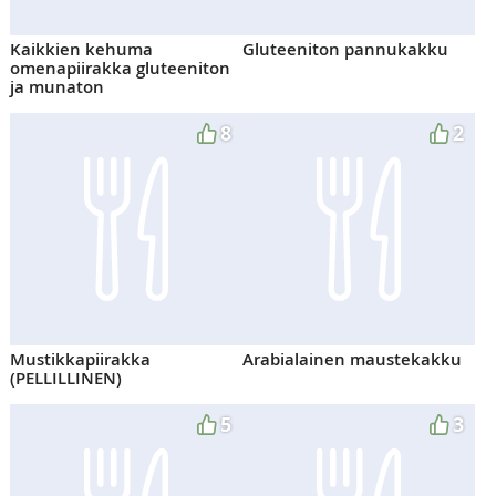
Kaikkien kehuma
Gluteeniton pannukakku
omenapiirakka gluteeniton
ja munaton
8
2
Mustikkapiirakka
Arabialainen maustekakku
(PELLILLINEN)
5
3