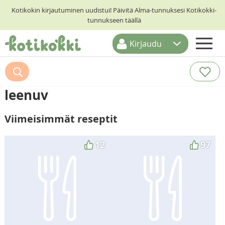
Kotikokin kirjautuminen uudistui! Päivitä Alma-tunnuksesi Kotikokki-
tunnukseen täällä
Kirjaudu
ETUSIVU
RESEPTIHAKU
leenuv
RUOKATEEMAT
Viimeisimmät reseptit
KESKUSTELUT
KOTIKOKIT
12
97