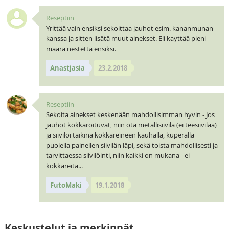
Reseptiin
Yrittää vain ensiksi sekoittaa jauhot esim. kananmunan
kanssa ja sitten lisätä muut ainekset. Eli kayttää pieni
määrä nestetta ensiksi.
Anastjasia
23.2.2018
Reseptiin
Sekoita ainekset keskenään mahdollisimman hyvin - Jos
jauhot kokkaroituvat, niin ota metallisiivilä (ei teesiivilää)
ja siivilöi taikina kokkareineen kauhalla, kuperalla
puolella painellen siivilän läpi, sekä toista mahdollisesti ja
tarvittaessa siivilöinti, niin kaikki on mukana - ei
kokkareita...
FutoMaki
19.1.2018
Keskustelut ja merkinnät