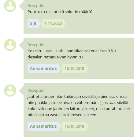
Reseptiin
Puuttuko reseptistä sokerin määrä?
S_B
4.11.2023
Reseptiin
Kokeiltu juuri. - Huh, ihan liikaa sokeria! Kun 0,5-1
desiäkin riittäisi aivan hyvin! :O
Annamaritus
16.10.2018
Reseptiin
Jauhot alunperinkin taikinaan siivilällä ja pienissä erissä,
niin paakkuja tulee ainakin vähemmän. :) Jos taas siivilöi
koko taikinan jauhojen laiton jälkeen, niin kaurahiutaleet
pitää laittaa vasta siivilöimisen jälkeen.
Annamaritus
16.10.2018