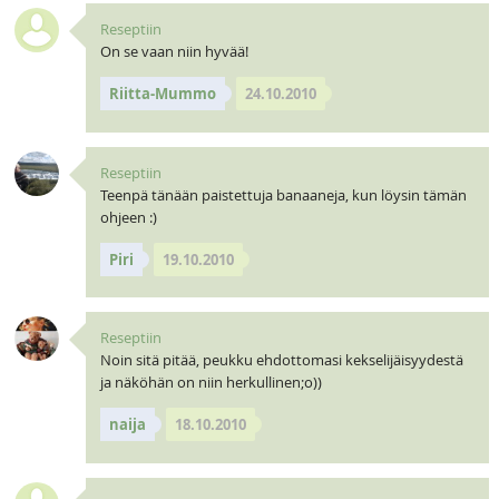
Reseptiin
On se vaan niin hyvää!
Riitta-Mummo
24.10.2010
Reseptiin
Teenpä tänään paistettuja banaaneja, kun löysin tämän
ohjeen :)
Piri
19.10.2010
Reseptiin
Noin sitä pitää, peukku ehdottomasi kekselijäisyydestä
ja näköhän on niin herkullinen;o))
naija
18.10.2010