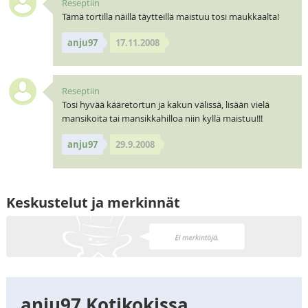
Reseptiin
Tämä tortilla näillä täytteillä maistuu tosi maukkaalta!
anju97
17.11.2008
Reseptiin
Tosi hyvää kääretortun ja kakun välissä, lisään vielä
mansikoita tai mansikkahilloa niin kyllä maistuu!!!
anju97
29.9.2008
Keskustelut ja merkinnät
anju97 Kotikokissa