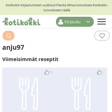
Kotikokin kirjautuminen uudistui! Päivitä Alma-tunnuksesi Kotikokki-
tunnukseen täällä
Kirjaudu
ETUSIVU
RESEPTIHAKU
anju97
RUOKATEEMAT
Viimeisimmät reseptit
KESKUSTELUT
KOTIKOKIT
3
1