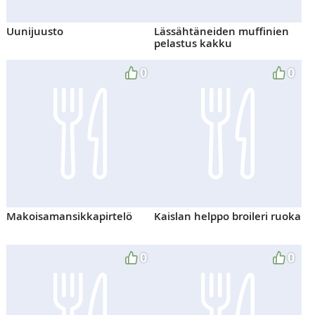
Uunijuusto
Lässähtäneiden muffinien
pelastus kakku
0
0
Makoisamansikkapirtelö
Kaislan helppo broileri ruoka
0
0