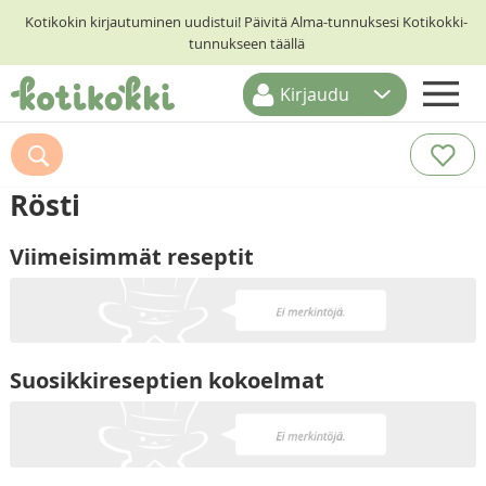
Kotikokin kirjautuminen uudistui! Päivitä Alma-tunnuksesi Kotikokki-
tunnukseen täällä
Kirjaudu
ETUSIVU
RESEPTIHAKU
Rösti
RUOKATEEMAT
Viimeisimmät reseptit
KESKUSTELUT
KOTIKOKIT
Suosikkireseptien kokoelmat