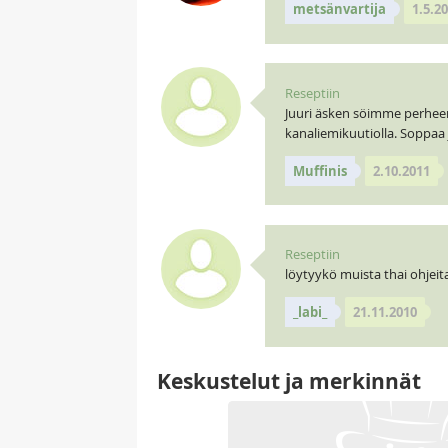
metsänvartija
1.5.2
Reseptiin
Juuri äsken söimme perheen 
kanaliemikuutiolla. Soppaa 
Muffinis
2.10.2011
Reseptiin
löytyykö muista thai ohjeit
_labi_
21.11.2010
Keskustelut ja merkinnät