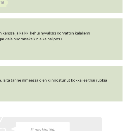
016
kanssa ja kaikki kehui hyväksi:) Korvattiin kalaliemi
jäi vielä huomiseksikin aika paljon:D
a, laita tänne ihmeessä olen kiinnostunut kokkailee thai ruokia