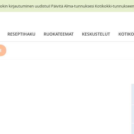
okin kirjautuminen uudistui! Päivitä Alma-tunnuksesi Kotikokki-tunnukseen 
RESEPTIHAKU
RUOKATEEMAT
KESKUSTELUT
KOTIKO
E