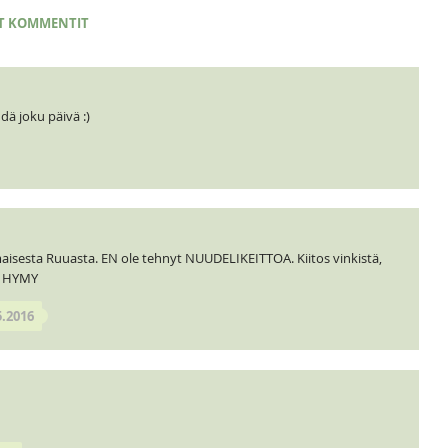
T KOMMENTIT
ä joku päivä :)
sesta Ruuasta. EN ole tehnyt NUUDELIKEITTOA. Kiitos vinkistä,
a. HYMY
5.2016