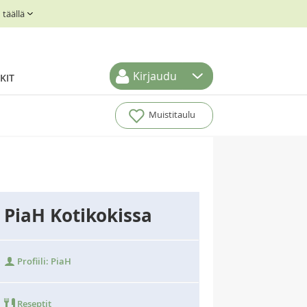
täällä
Kirjaudu
KIT
Muistitaulu
PiaH Kotikokissa
Profiili: PiaH
Reseptit