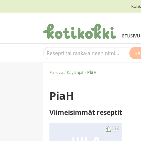
Kotik
ETUSIVU
HA
Etusivu
/
Käyttäjät
/
PiaH
PiaH
Viimeisimmät reseptit
20