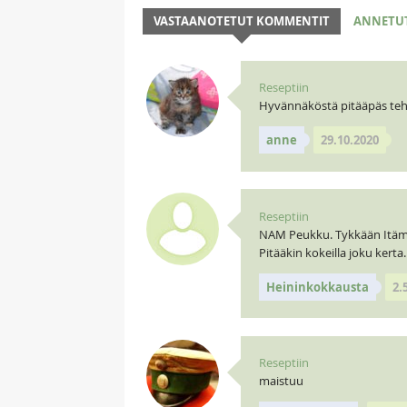
VASTAANOTETUT KOMMENTIT
ANNETU
Reseptiin
Hyvännäköstä pitääpäs tehd
anne
29.10.2020
Reseptiin
NAM Peukku. Tykkään Itämai
Pitääkin kokeilla joku kert
Heininkokkausta
2.
Reseptiin
maistuu