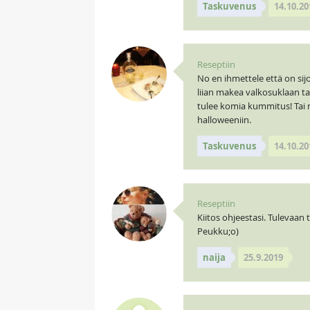
Taskuvenus
14.10.20
Reseptiin
No en ihmettele että on si
liian makea valkosuklaan tak
tulee komia kummitus! Tai 
halloweeniin.
Taskuvenus
14.10.20
Reseptiin
Kiitos ohjeestasi. Tulevaan
Peukku;o)
naija
25.9.2019