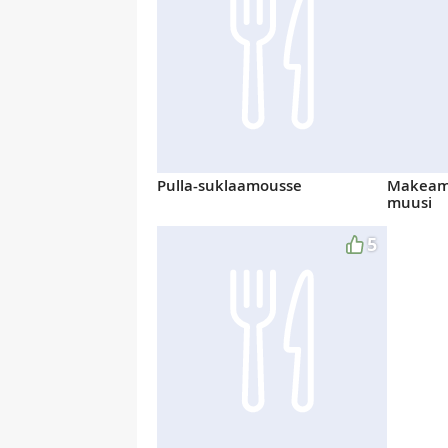
Pulla-suklaamousse
Makeamm
muusi
5