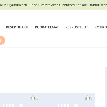
okin kirjautuminen uudistui! Päivitä Alma-tunnuksesi Kotikokki-tunnukseen 
RESEPTIHAKU
RUOKATEEMAT
KESKUSTELUT
KOTIKO
E
2
5