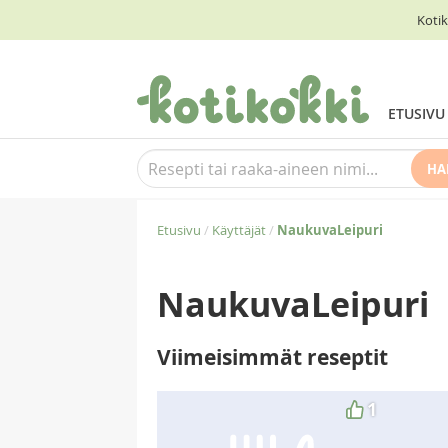
Kotik
ETUSIVU
HA
Etusivu
/
Käyttäjät
/
NaukuvaLeipuri
NaukuvaLeipuri
Viimeisimmät reseptit
1