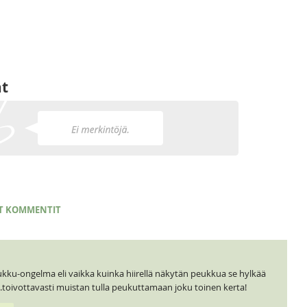
at
T KOMMENTIT
eukku-ongelma eli vaikka kuinka hiirellä näkytän peukkua se hylkää
.toivottavasti muistan tulla peukuttamaan joku toinen kerta!