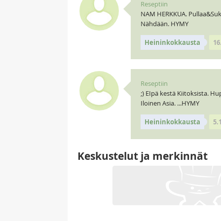
Reseptiin
NAM HERKKUA. Pullaa&Suklaa
Nähdään. HYMY
Heininkokkausta
16
Reseptiin
;) EIpä kestä Kiitoksista. H
Iloinen Asia. ...HYMY
Heininkokkausta
5.
Keskustelut ja merkinnät