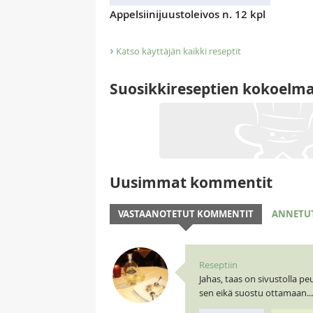
Appelsiinijuustoleivos n. 12 kpl
›
Katso käyttäjän kaikki reseptit
Suosikkireseptien kokoelm
Uusimmat kommentit
VASTAANOTETUT KOMMENTIT
ANNETU
Reseptiin
Jahas, taas on sivustolla p
sen eikä suostu ottamaan...