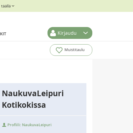
täällä
Kirjaudu
KIT
Muistitaulu
NaukuvaLeipuri
Kotikokissa
Profiili: NaukuvaLeipuri