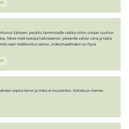
19
joittunut kärkeen, peukku tämmöiselle vaikka onkin omaan suuhun
ia. Tekee mieli testata halloweeniin, pikeerille vähän väriä ja tästä
mitä vaan mielikuvitus sanoo...makumaailmakin on hyvä
19
 talveen sopiva leivos ja miksi ei muutenkin. Kokeiluun menee.