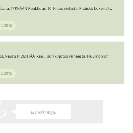
ta. TYKKÄÄN Peukkuuu 10. Kiitos vinkistä. Pitäiskö kokeilla?...
.4.2016
ups, Nauru PIDENTÄÄ ikää.... sori kirjotus virheestä. Huumori on
12.2015