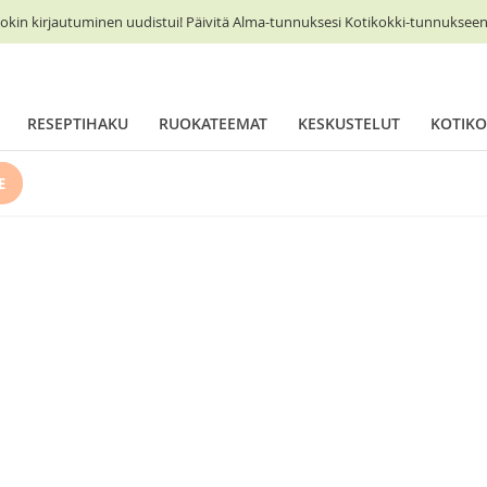
okin kirjautuminen uudistui! Päivitä Alma-tunnuksesi Kotikokki-tunnukseen 
RESEPTIHAKU
RUOKATEEMAT
KESKUSTELUT
KOTIKO
E