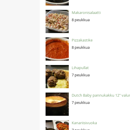
Makaronisalaatti
8 peukkua
Pizzakastike
8 peukkua
Lihapullat
7 peukkua
Dutch Baby pannukakku 12" valu
7 peukkua
Kanariisivuoka