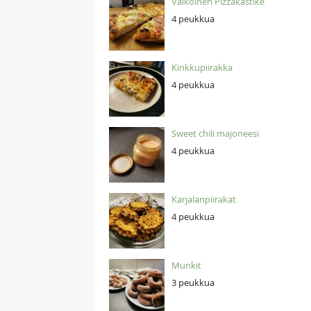
Valkoinen Pizzakastike
4 peukkua
Kinkkupiirakka
4 peukkua
Sweet chili majoneesi
4 peukkua
Karjalanpiirakat
4 peukkua
Munkit
3 peukkua