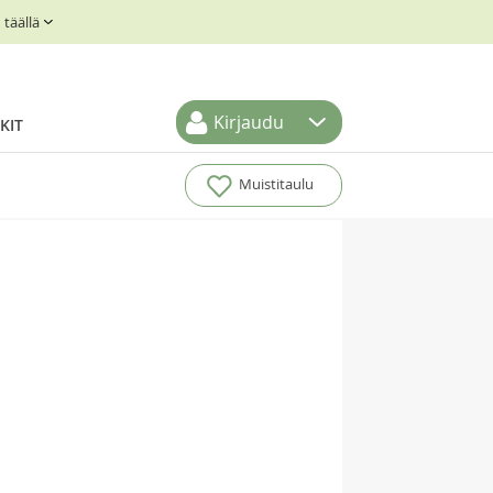
täällä
Kirjaudu
KIT
Muistitaulu