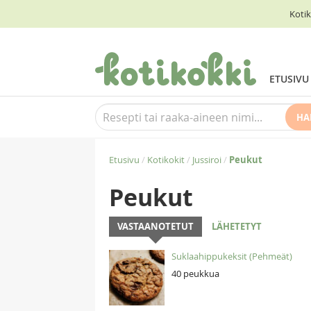
Kotik
ETUSIVU
HA
Etusivu
/
Kotikokit
/
Jussiroi
/
Peukut
Peukut
VASTAANOTETUT
LÄHETETYT
Suklaahippukeksit (Pehmeät)
40 peukkua