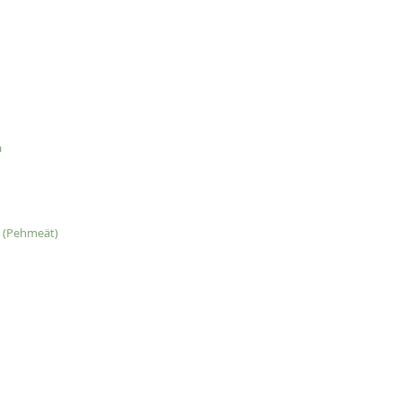
a
s (Pehmeät)