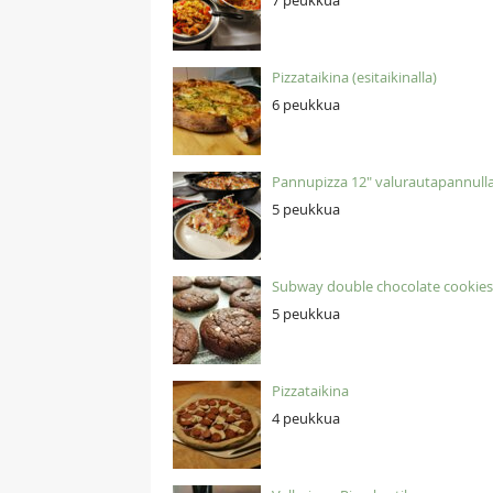
7 peukkua
Pizzataikina (esitaikinalla)
6 peukkua
Pannupizza 12" valurautapannull
5 peukkua
Subway double chocolate cookie
5 peukkua
Pizzataikina
4 peukkua