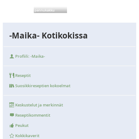
Maailman paras
pannukakku
-Maika- Kotikokissa
Profiili: -Maika-
Reseptit
Suosikkireseptien kokoelmat
Keskustelut ja merkinnät
Reseptikommentit
Peukut
Kokkikaverit