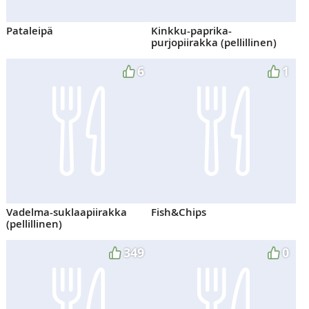
Pataleipä
Kinkku-paprika-
purjopiirakka (pellillinen)
6
1
Vadelma-suklaapiirakka
Fish&Chips
(pellillinen)
349
0