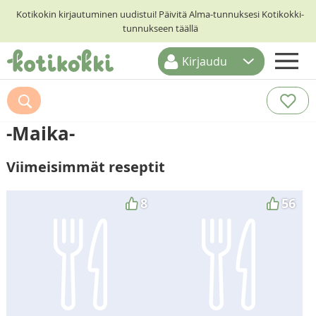
Kotikokin kirjautuminen uudistui! Päivitä Alma-tunnuksesi Kotikokki-
tunnukseen täällä
Kirjaudu
ETUSIVU
RESEPTIHAKU
-Maika-
RUOKATEEMAT
Viimeisimmät reseptit
KESKUSTELUT
KOTIKOKIT
8
56