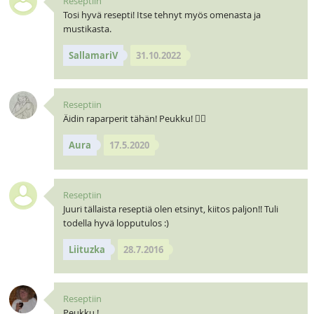
Reseptiin
Tosi hyvä resepti! Itse tehnyt myös omenasta ja
mustikasta.
SallamariV
31.10.2022
Reseptiin
Äidin raparperit tähän! Peukku! 🧝‍♀️
Aura
17.5.2020
Reseptiin
Juuri tällaista reseptiä olen etsinyt, kiitos paljon!! Tuli
todella hyvä lopputulos :)
Liituzka
28.7.2016
Reseptiin
Peukku !