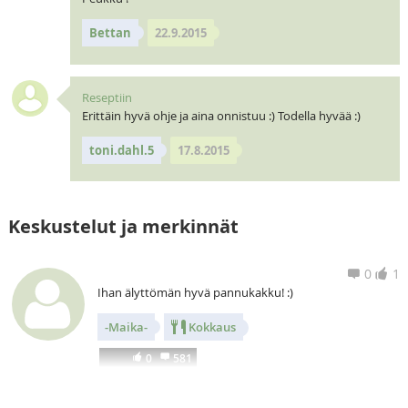
Bettan
22.9.2015
Reseptiin
Erittäin hyvä ohje ja aina onnistuu :) Todella hyvää :)
toni.dahl.5
17.8.2015
Keskustelut ja merkinnät
0
1
Ihan älyttömän hyvä pannukakku! :)
-Maika-
Kokkaus
0
581