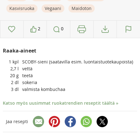
Kasvisruoka
Vegaani
Maidoton
2
0
Raaka-aineet
1
kpl
SCOBY-sieni (saatavilla esim. luontaistuotekaupoista)
2,7
l
vettä
20
g
teetä
2
dl
sokeria
3
dl
valmista kombuchaa
Katso myös uusimmat ruokatrendien reseptit täältä »
Jaa resepti