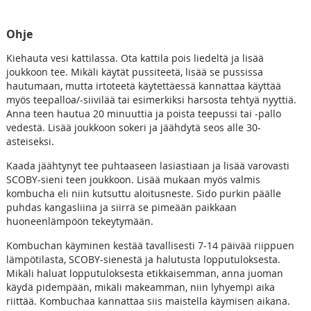
Ohje
Kiehauta vesi kattilassa. Ota kattila pois liedeltä ja lisää
joukkoon tee. Mikäli käytät pussiteetä, lisää se pussissa
hautumaan, mutta irtoteetä käytettäessä kannattaa käyttää
myös teepalloa/-siivilää tai esimerkiksi harsosta tehtyä nyyttiä.
Anna teen hautua 20 minuuttia ja poista teepussi tai -pallo
vedestä. Lisää joukkoon sokeri ja jäähdytä seos alle 30-
asteiseksi.
Kaada jäähtynyt tee puhtaaseen lasiastiaan ja lisää varovasti
SCOBY-sieni teen joukkoon. Lisää mukaan myös valmis
kombucha eli niin kutsuttu aloitusneste. Sido purkin päälle
puhdas kangasliina ja siirrä se pimeään paikkaan
huoneenlämpöön tekeytymään.
Kombuchan käyminen kestää tavallisesti 7-14 päivää riippuen
lämpötilasta, SCOBY-sienestä ja halutusta lopputuloksesta.
Mikäli haluat lopputuloksesta etikkaisemman, anna juoman
käydä pidempään, mikäli makeamman, niin lyhyempi aika
riittää. Kombuchaa kannattaa siis maistella käymisen aikana.