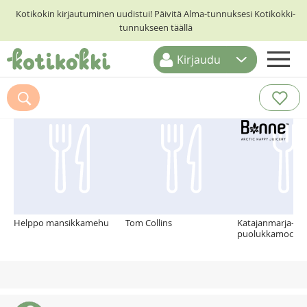
Kotikokin kirjautuminen uudistui! Päivitä Alma-tunnuksesi Kotikokki-
tunnukseen täällä
Kirjaudu
ETUSIVU
Suosittelemme myös
RESEPTIHAKU
RUOKATEEMAT
KESKUSTELUT
KOTIKOKIT
Helppo mansikkamehu
Tom Collins
Katajanmarja-
puolukkamocktai