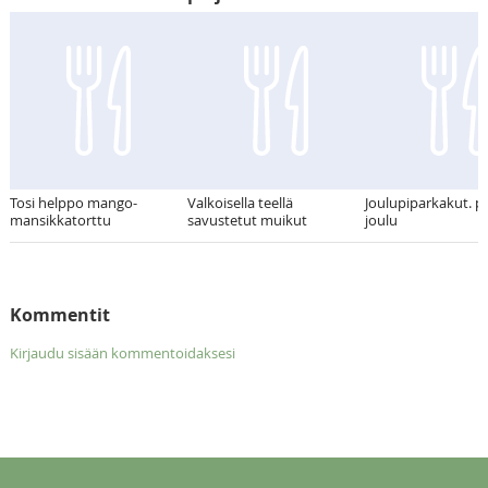
Tosi helppo mango-
Valkoisella teellä
Joulupiparkakut. pi
mansikkatorttu
savustetut muikut
joulu
Kommentit
Kirjaudu sisään kommentoidaksesi