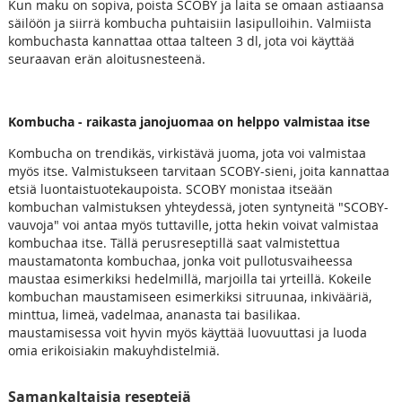
Kun maku on sopiva, poista SCOBY ja laita se omaan astiaansa
säilöön ja siirrä kombucha puhtaisiin lasipulloihin. Valmiista
kombuchasta kannattaa ottaa talteen 3 dl, jota voi käyttää
seuraavan erän aloitusnesteenä.
Kombucha - raikasta janojuomaa on helppo valmistaa itse
Kombucha on trendikäs, virkistävä juoma, jota voi valmistaa
myös itse. Valmistukseen tarvitaan SCOBY-sieni, joita kannattaa
etsiä luontaistuotekaupoista. SCOBY monistaa itseään
kombuchan valmistuksen yhteydessä, joten syntyneitä "SCOBY-
vauvoja" voi antaa myös tuttaville, jotta hekin voivat valmistaa
kombuchaa itse. Tällä perusreseptillä saat valmistettua
maustamatonta kombuchaa, jonka voit pullotusvaiheessa
maustaa esimerkiksi hedelmillä, marjoilla tai yrteillä. Kokeile
kombuchan maustamiseen esimerkiksi sitruunaa, inkivääriä,
minttua, limeä, vadelmaa, ananasta tai basilikaa.
maustamisessa voit hyvin myös käyttää luovuuttasi ja luoda
omia erikoisiakin makuyhdistelmiä.
Samankaltaisia reseptejä