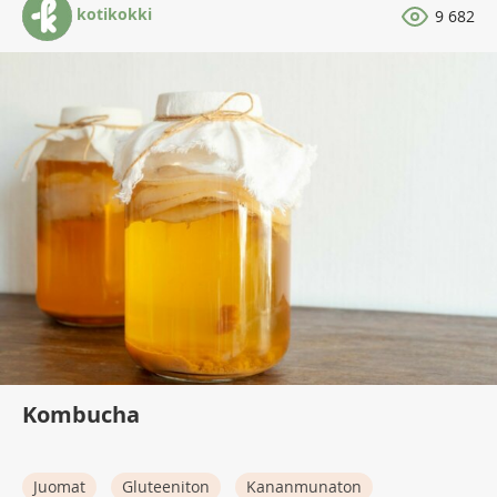
kotikokki
9 682
Kombucha
Juomat
Gluteeniton
Kananmunaton