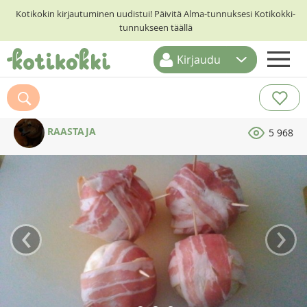
Kotikokin kirjautuminen uudistui! Päivitä Alma-tunnuksesi Kotikokki-
tunnukseen täällä
Kirjaudu
ETUSIVU
RESEPTIHAKU
RAASTAJA
5 968
RUOKATEEMAT
KESKUSTELUT
KOTIKOKIT
‹
›