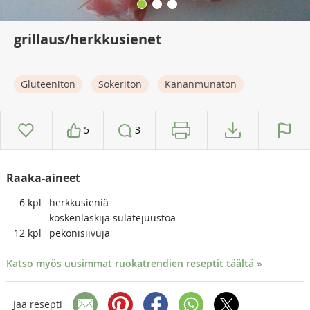
grillaus/herkkusienet
Gluteeniton
Sokeriton
Kananmunaton
5
3
Raaka-aineet
6
kpl
herkkusieniä
koskenlaskija sulatejuustoa
12
kpl
pekonisiivuja
Katso myös uusimmat ruokatrendien reseptit täältä »
Jaa resepti