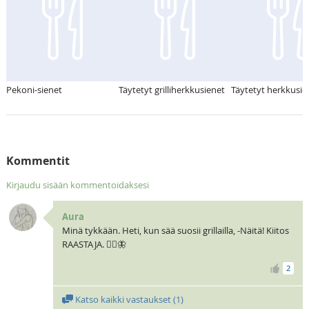
Pekoni-sienet
Täytetyt grilliherkkusienet
Täytetyt herkkusie
Kommentit
Kirjaudu sisään kommentoidaksesi
Aura
Minä tykkään. Heti, kun sää suosii grillailla, -Näitä! Kiitos
RAASTAJA. 🧝‍♀️🦋
2
Katso kaikki vastaukset (
1
)