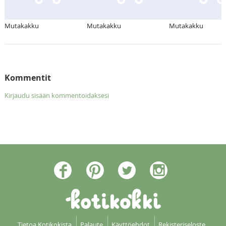
Mutakakku
Mutakakku
Mutakakku
Kommentit
Kirjaudu sisään kommentoidaksesi
Tietoa Kotikokista
Palaute
Käyttöehdot
Rekisteriseloste