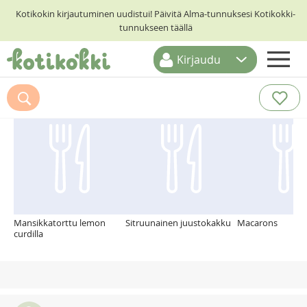
Kotikokin kirjautuminen uudistui! Päivitä Alma-tunnuksesi Kotikokki-
tunnukseen täällä
Kirjaudu
ETUSIVU
Suosittelemme myös
RESEPTIHAKU
RUOKATEEMAT
KESKUSTELUT
KOTIKOKIT
Mansikkatorttu lemon
Sitruunainen juustokakku
Macarons
curdilla