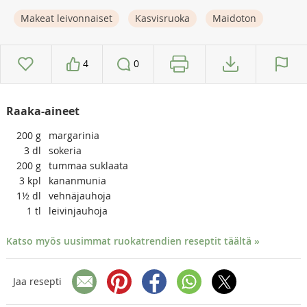
Makeat leivonnaiset
Kasvisruoka
Maidoton
4
0
Raaka-aineet
200
g
margarinia
3
dl
sokeria
200
g
tummaa suklaata
3
kpl
kananmunia
1½
dl
vehnäjauhoja
1
tl
leivinjauhoja
Katso myös uusimmat ruokatrendien reseptit täältä »
Jaa resepti