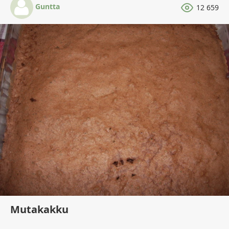
Guntta
12 659
Mutakakku