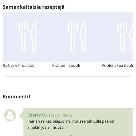
Samankaltaisia reseptejä
Raikas vihreä booli
Prahemin booli
Puolimakea booli
Kommentit
Cherry93
Reseptin tekijä
Ihanan raikas bilejuoma, nousee takuulla päähän
ainakin jos ei muuta :)