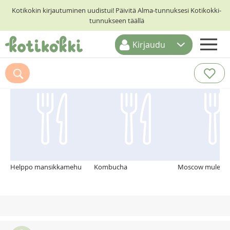
Kotikokin kirjautuminen uudistui! Päivitä Alma-tunnuksesi Kotikokki-
tunnukseen täällä
Kirjaudu
ETUSIVU
Suosittelemme myös
RESEPTIHAKU
RUOKATEEMAT
KESKUSTELUT
KOTIKOKIT
Helppo mansikkamehu
Kombucha
Moscow mule