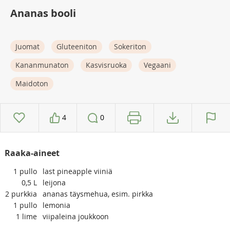
Ananas booli
Juomat
Gluteeniton
Sokeriton
Kananmunaton
Kasvisruoka
Vegaani
Maidoton
4
0
Raaka-aineet
1
pullo
last pineapple viiniä
0,5
L
leijona
2
purkkia
ananas täysmehua, esim. pirkka
1
pullo
lemonia
1
lime
viipaleina joukkoon