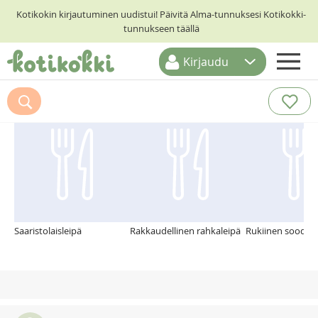
Kotikokin kirjautuminen uudistui! Päivitä Alma-tunnuksesi Kotikokki-
tunnukseen täällä
Kirjaudu
ETUSIVU
Suosittelemme myös
RESEPTIHAKU
RUOKATEEMAT
KESKUSTELUT
KOTIKOKIT
Saaristolaisleipä
Rakkaudellinen rahkaleipä
Rukiinen soodale