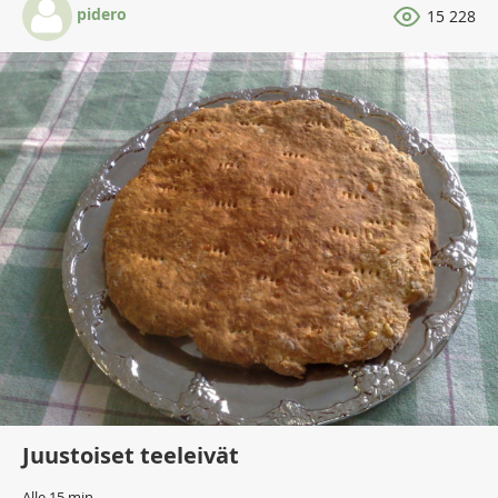
pidero
15 228
Juustoiset teeleivät
Alle 15 min