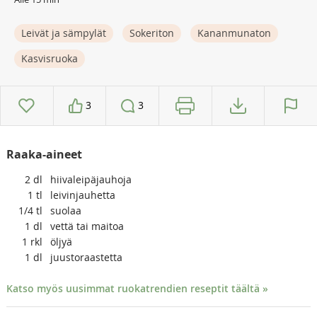
Leivät ja sämpylät
Sokeriton
Kananmunaton
Kasvisruoka
3
3
Raaka-aineet
2
dl
hiivaleipäjauhoja
1
tl
leivinjauhetta
1/4
tl
suolaa
1
dl
vettä tai maitoa
1
rkl
öljyä
1
dl
juustoraastetta
Katso myös uusimmat ruokatrendien reseptit täältä »