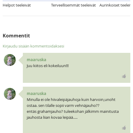
Helpot teeleivät
Terveellisemmät teeleivät
Aurinkoiset teeleiv
Kommentit
Kirjaudu sisään kommentoidaksesi
maaruska
Juu kiitos eli kokeiluun!!!
maaruska
Minulla ei ole hiivaleipäjauhoja kuin harvoin,unoht
ostaa. sen tilalle sopii varm vehnäjauho??
entäs grahamjauho? tuleekohan jälkimm mainitusta
jauhosta liian kovaa leipää.....