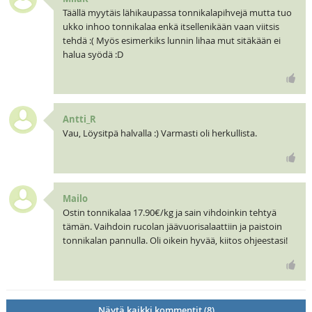
Täällä myytäis lähikaupassa tonnikalapihvejä mutta tuo
ukko inhoo tonnikalaa enkä itsellenikään vaan viitsis
tehdä :( Myös esimerkiks lunnin lihaa mut sitäkään ei
halua syödä :D
Antti_R
Vau, Löysitpä halvalla :) Varmasti oli herkullista.
Mailo
Ostin tonnikalaa 17.90€/kg ja sain vihdoinkin tehtyä
tämän. Vaihdoin rucolan jäävuorisalaattiin ja paistoin
tonnikalan pannulla. Oli oikein hyvää, kiitos ohjeestasi!
Näytä kaikki kommentit (8)