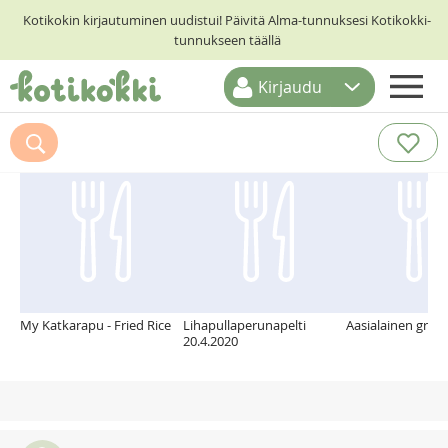
Kotikokin kirjautuminen uudistui! Päivitä Alma-tunnuksesi Kotikokki-
tunnukseen täällä
Kirjaudu
ETUSIVU
Suosittelemme myös
RESEPTIHAKU
RUOKATEEMAT
KESKUSTELUT
KOTIKOKIT
My Katkarapu - Fried Rice
Lihapullaperunapelti
Aasialainen grillik
20.4.2020