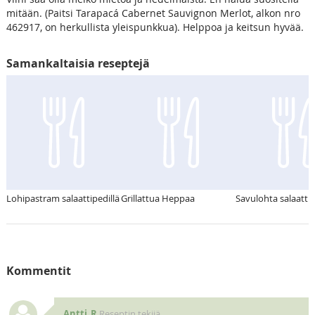
mitään. (Paitsi Tarapacá Cabernet Sauvignon Merlot, alkon nro
462917, on herkullista yleispunkkua). Helppoa ja keitsun hyvää.
Samankaltaisia reseptejä
Lohipastram salaattipedillä
Grillattua Heppaa
Savulohta salaattip
Kommentit
Antti_R
Reseptin tekijä