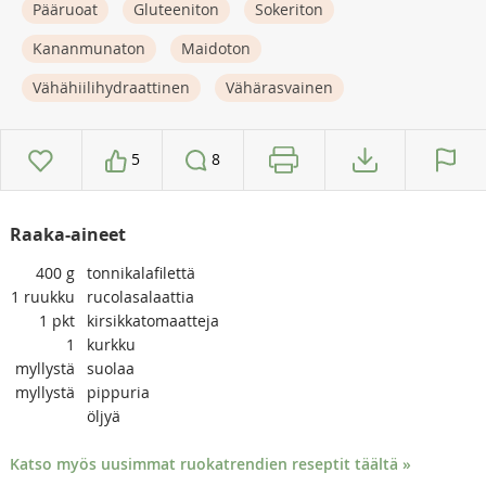
Pääruoat
Gluteeniton
Sokeriton
Kananmunaton
Maidoton
Vähähiilihydraattinen
Vähärasvainen
5
8
Raaka-aineet
400
g
tonnikalafilettä
1
ruukku
rucolasalaattia
1
pkt
kirsikkatomaatteja
1
kurkku
myllystä
suolaa
myllystä
pippuria
öljyä
Katso myös uusimmat ruokatrendien reseptit täältä »