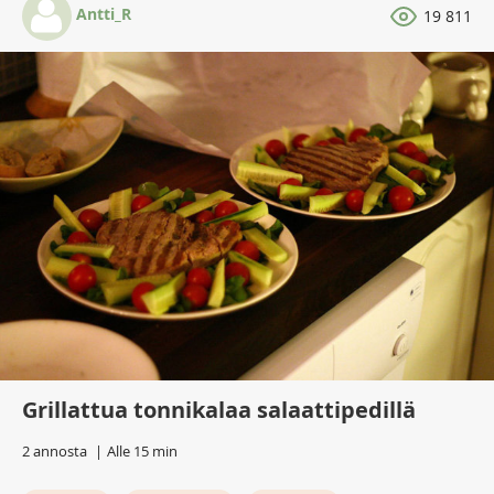
Antti_R
19 811
Grillattua tonnikalaa salaattipedillä
2 annosta
Alle 15 min