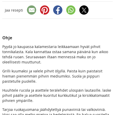
Jaa resepti
Ohje
Pyydä jo kaupassa kalamestaria leikkaamaan hyvät pihvit
tonnikalasta. Kala kannattaa ostaa samana päivänä kun aikoo
tehdä ruoan. Seuraavaan iltaan mennessä maku on jo
oleellisesti muuttunut.
Grilli kuumaksi ja valele pihvit öljyllä. Paista kuin paistaisit
hieman pienemmän pihvin mediumiksi. Suola ja pippuri
paistetulle puolelle.
Huuhtele rucola ja asettele terälehdet ulospäin lautasille. laske
pihvit päälle ja asettele kuoritut kurkkutikut ja kirsikkatomaatit
pihvien ympärille.
Tarjoa ruokajuomana jäähdytettyä punaviiniä tai valkoviiniä.
Viini saa olla melko mietoa ja hedelmäistä. En halua suositella