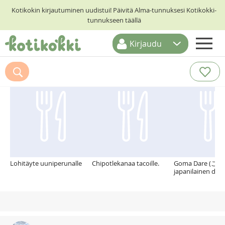
Kotikokin kirjautuminen uudistui! Päivitä Alma-tunnuksesi Kotikokki-
tunnukseen täällä
Kirjaudu
ETUSIVU
Suosittelemme myös
RESEPTIHAKU
RUOKATEEMAT
KESKUSTELUT
KOTIKOKIT
Lohitäyte uuniperunalle
Chipotlekanaa tacoille.
Goma Dare (ごま
japanilainen dipp