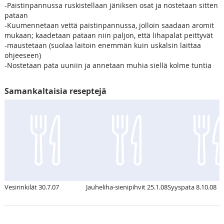
-Paistinpannussa ruskistellaan jäniksen osat ja nostetaan sitten
pataan
-Kuumennetaan vettä paistinpannussa, jolloin saadaan aromit
mukaan; kaadetaan pataan niin paljon, että lihapalat peittyvät
-maustetaan (suolaa laitoin enemmän kuin uskalsin laittaa
ohjeeseen)
-Nostetaan pata uuniin ja annetaan muhia siellä kolme tuntia
Samankaltaisia reseptejä
Vesirinkilät 30.7.07
Jauheliha-sienipihvit 25.1.08
Syyspata 8.10.08