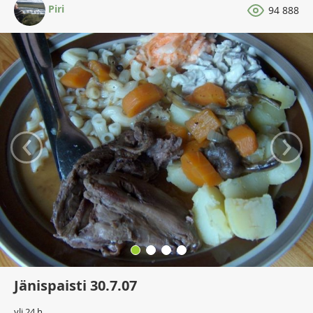
Piri
94 888
‹
›
Jänispaisti 30.7.07
yli 24 h