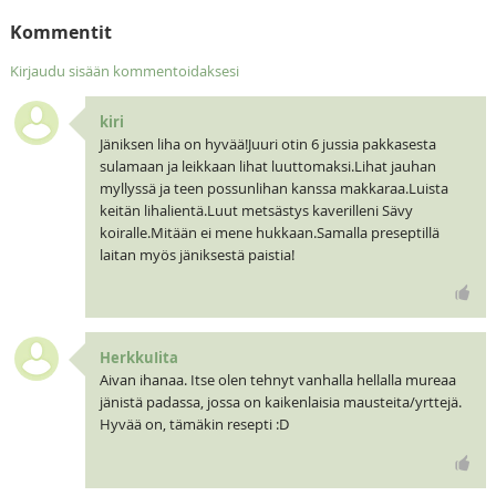
Kommentit
Kirjaudu sisään kommentoidaksesi
kiri
Jäniksen liha on hyvää!Juuri otin 6 jussia pakkasesta
sulamaan ja leikkaan lihat luuttomaksi.Lihat jauhan
myllyssä ja teen possunlihan kanssa makkaraa.Luista
keitän lihalientä.Luut metsästys kaverilleni Sävy
koiralle.Mitään ei mene hukkaan.Samalla preseptillä
laitan myös jäniksestä paistia!
HerkkuIita
Aivan ihanaa. Itse olen tehnyt vanhalla hellalla mureaa
jänistä padassa, jossa on kaikenlaisia mausteita/yrttejä.
Hyvää on, tämäkin resepti :D