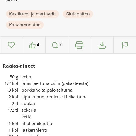
Kastikkeet ja marinadit
Gluteeniton
Kananmunaton
4
7
Raaka-aineet
50
g
voita
1/2
kpl
jänis jaettuna osiin (pakasteesta)
3
kpl
porkkanoita paloiteltuina
2
kpl
sipulia puolirenkaiksi leikattuina
2
tl
suolaa
1/2
tl
sokeria
vettä
1
kpl
lihaliemikuutio
1
kpl
laakerinlehti