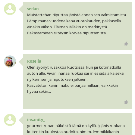
sedan
Muistattehan riiputtaa jänistä ennen sen valmistamista.
Lämpimana vuodenaikana vuorokauden, pakkasella
ainakin viikon. Eläimen iälläkin on merkitystä.
Pakastaminen ei täysin korvaa riiputtamista.
Rosella
Olen syonyt rusakkoa Ruotsissa, kun jai kotimatkalla
auton alle. Aivan ihanaa ruokaa sai mies siita aikaiseksi
nylkemisen ja riiputuksen jalkeen.
Kasvatetun kanin maku ei parjaa millaan, vaikkakin
hyvaa sekin...
insanity_
gourmet ruoan näköistä tämä on kyllä. :) jänis ruokana
kuitenkin kuulostaa oudolta. nimim. lemmikkikanin