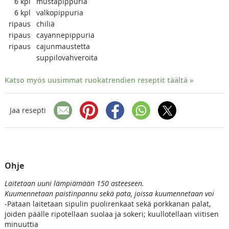
6
kpl
mustapippuria
6
kpl
valkopippuria
ripaus
chiliä
ripaus
cayannepippuria
ripaus
cajunmaustetta
suppilovahveroita
Katso myös uusimmat ruokatrendien reseptit täältä »
Jaa resepti
Ohje
Laitetaan uuni lämpiämään 150 asteeseen.
Kuumennetaan paistinpannu sekä pata, joissa kuumennetaan voi
-Pataan laitetaan sipulin puolirenkaat sekä porkkanan palat,
joiden päälle ripotellaan suolaa ja sokeri; kuullotellaan viitisen
minuuttia