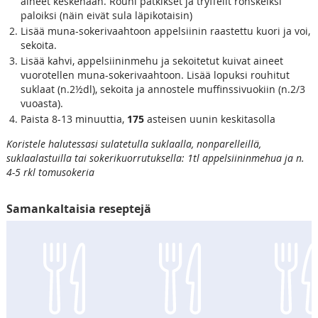
aineet keskenään. Rouhi pätkikset ja tryffelit ronskeiksi
paloiksi (näin eivät sula läpikotaisin)
Lisää muna-sokerivaahtoon appelsiinin raastettu kuori ja voi,
sekoita.
Lisää kahvi, appelsiininmehu ja sekoitetut kuivat aineet
vuorotellen muna-sokerivaahtoon. Lisää lopuksi rouhitut
suklaat (n.2½dl), sekoita ja annostele muffinssivuokiin (n.2/3
vuoasta).
Paista 8-13 minuuttia,
175
asteisen uunin keskitasolla
Koristele halutessasi sulatetulla suklaalla, nonparelleillä,
suklaalastuilla tai sokerikuorrutuksella: 1tl appelsiininmehua ja n.
4-5 rkl tomusokeria
Samankaltaisia reseptejä