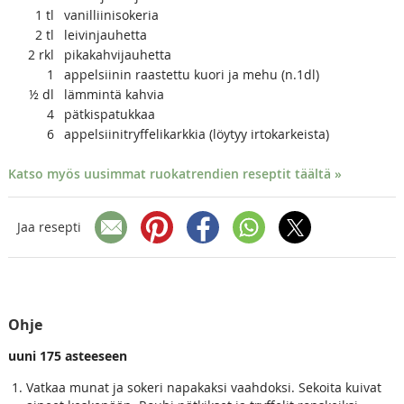
1
tl
vanilliinisokeria
2
tl
leivinjauhetta
2
rkl
pikakahvijauhetta
1
appelsiinin raastettu kuori ja mehu (n.1dl)
½
dl
lämmintä kahvia
4
pätkispatukkaa
6
appelsiinitryffelikarkkia (löytyy irtokarkeista)
Katso myös uusimmat ruokatrendien reseptit täältä »
Jaa resepti
Ohje
uuni 175 asteeseen
Vatkaa munat ja sokeri napakaksi vaahdoksi. Sekoita kuivat