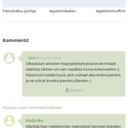
Pätkiskakku (pohja)
Appelsiinikakku
Appelsiinimuffinit (
Kommentit
`suvi
Reseptin tekijä
Oikeastaan ainesten lisäysjärjestyksessä ei ole mitään
sääntöä, tärkein on vain napakka muna-sokerivaahto :)
Näistä tuli todella hyviä, jätin suklaat aika isoiksi paloiksi,
ja ne sulivat kivoiksi pieniksi ylläreiksi :)
Seuraa
Kirjaudu sisään kommentoidaksesi
Nadjuska
Näyttää ihan mielettömän makoisilta! Varmasti kokeilen