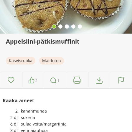
Appelsiini-pätkismuffinit
Kasvisruoka
Maidoton
1
1
Raaka-aineet
2
kananmunaa
2
dl
sokeria
½
dl
sulaa voita/margariinia
3
dl
vehnäjauhoja