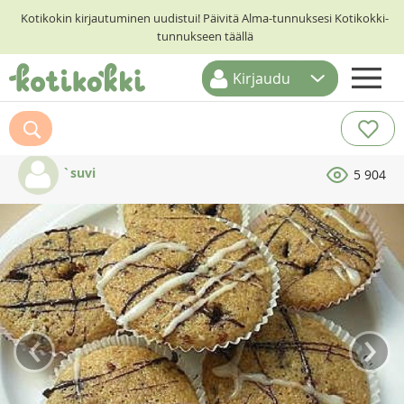
Kotikokin kirjautuminen uudistui! Päivitä Alma-tunnuksesi Kotikokki-
tunnukseen täällä
Kirjaudu
ETUSIVU
RESEPTIHAKU
`suvi
5 904
RUOKATEEMAT
KESKUSTELUT
KOTIKOKIT
‹
›