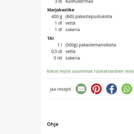
3
dl
kuohukermaa
Marjakastike
400
g
(8dl) pakastepuolukoita
1
dl
vettä
1
dl
sokeria
TAI
1
l
(500g) pakastemansikoita
0,5
dl
vettä
3
rkl
sokeria
Katso myös uusimmat ruokatrendien resept
Jaa resepti
Ohje