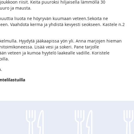
ukkoon riisit. Keita puuroksi hiljaisella lämmöllä 30
 puuro ja mausta.
minuuttia liuota ne höyryvän kuumaan veteen.Sekoita ne
en. Vaahdota kerma ja yhdistä kevyesti seokseen. Kastele n.2
kelmulla. Hyydytä jääkaapissa yön yli. Anna marjojen hieman
itoimikoneessa. Lisää vesi ja sokeri. Pane tarjolle
n veteen ja kumoa hyytelö laakealle vadille. Koristele
illa.
a.
elilastuilla