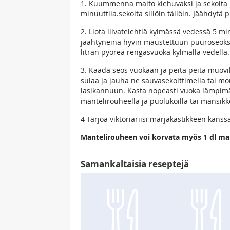
1. Kuummenna maito kiehuvaksi ja sekoita jo
minuuttiia.sekoita sillöin tällöin. Jäähdytä
2. Liota liivatelehtiä kylmässä vedessä 5 
jäähtyneinä hyvin maustettuun puuroseokse
litran pyöreä rengasvuoka kylmällä vedellä.
3. Kaada seos vuokaan ja peitä peitä muovi
sulaa ja jauha ne sauvasekoittimella tai mon
lasikannuun. Kasta nopeasti vuoka lämpimää
mantelirouheella ja puolukoilla tai mansikko
4 Tarjoa viktoriariisi marjakastikkeen kanss
Mantelirouheen voi korvata myös 1 dl mant
Samankaltaisia reseptejä