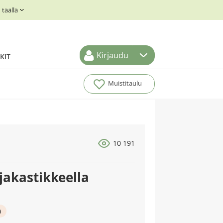
täällä
Kirjaudu
KIT
Muistitaulu
10 191
rjakastikkeella
a