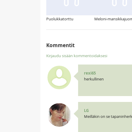
Puolukkatorttu
Meloni-mansikkajuo
Kommentit
Kirjaudu sisään kommentoidaksesi
rexi65
herkullinen
LG
Meilläkin on se tapaninher