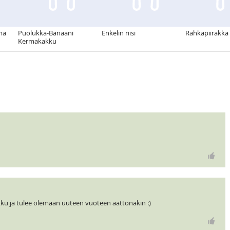
ma
Puolukka-Banaani
Enkelin riisi
Rahkapiirakka
Kermakakku
kku ja tulee olemaan uuteen vuoteen aattonakin :)