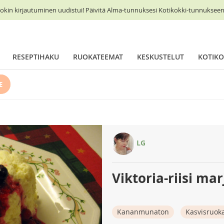
okin kirjautuminen uudistui! Päivitä Alma-tunnuksesi Kotikokki-tunnukseen 
RESEPTIHAKU
RUOKATEEMAT
KESKUSTELUT
KOTIKO
E
LG
Viktoria-riisi ma
Kananmunaton
Kasvisruok