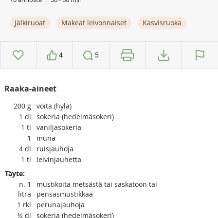
Jälkiruoat
Makeat leivonnaiset
Kasvisruoka
4
5
Raaka-aineet
200
g
voita (hyla)
1
dl
sokeria (hedelmäsokeri)
1
tl
vaniljasokeria
1
muna
4
dl
ruisjauhoja
1
tl
leivinjauhetta
Täyte:
n. 1
mustikoita metsästä tai saskatoon tai
litra
pensasmustikkaa
1
rkl
perunajauhoja
½
dl
sokeria (hedelmäsokeri)