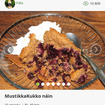
Påla
10 809
‹
›
MustikkaKukko näin
10 annosta
30 - 60 min