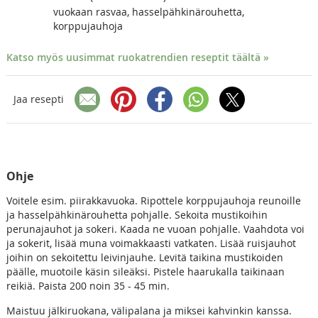
vuokaan rasvaa, hasselpähkinärouhetta,
korppujauhoja
Katso myös uusimmat ruokatrendien reseptit täältä »
Jaa resepti
Ohje
Voitele esim. piirakkavuoka. Ripottele korppujauhoja reunoille
ja hasselpähkinärouhetta pohjalle. Sekoita mustikoihin
perunajauhot ja sokeri. Kaada ne vuoan pohjalle. Vaahdota voi
ja sokerit, lisää muna voimakkaasti vatkaten. Lisää ruisjauhot
joihin on sekoitettu leivinjauhe. Levitä taikina mustikoiden
päälle, muotoile käsin sileäksi. Pistele haarukalla taikinaan
reikiä. Paista 200 noin 35 - 45 min.
Maistuu jälkiruokana, välipalana ja miksei kahvinkin kanssa.