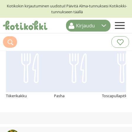
Kotikokin kirjautuminen uudistui! Päivitä Alma-tunnuksesi Kotikokki-
tunnukseen täällä
Kirjaudu
ETUSIVU
Suosittelemme myös
RESEPTIHAKU
RUOKATEEMAT
KESKUSTELUT
KOTIKOKIT
Tiikerikakku
Pasha
Toscapullapitko