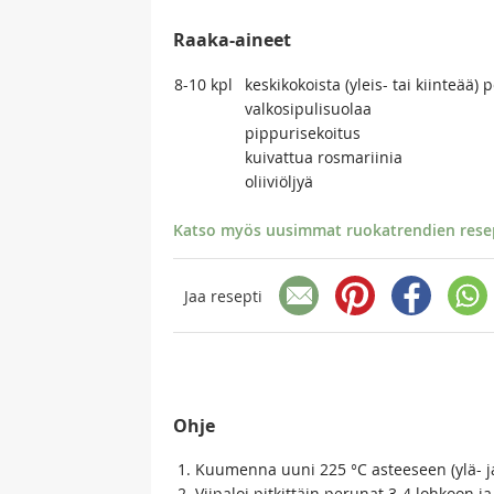
Raaka-aineet
8-10
kpl
keskikokoista (yleis- tai kiinteää)
valkosipulisuolaa
pippurisekoitus
kuivattua rosmariinia
oliiviöljyä
Katso myös uusimmat ruokatrendien resept
Jaa resepti
Ohje
Kuumenna uuni 225 °C asteeseen (ylä- j
Viipaloi pitkittäin perunat 3-4 lohkoon ja