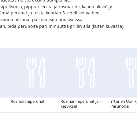
ipulisuola, pippuriseosta ja rosmariini, kaada oliiviöljy
nä perunat ja toista kohdan 3. edelliset vaiheet.
Käännä perunat paistamisen puolivälissä.
, pidä perunoita pari minuuttia grillin alla (kuten kuvassa).
Rosmariiniperunat
Rosmariiniperunat ja -
Yrttinen Uuni
kasvikset
Perunoilla