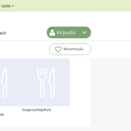
täällä
Kirjaudu
KIT
Muistitaulu
Soijarouhepihvit
sit