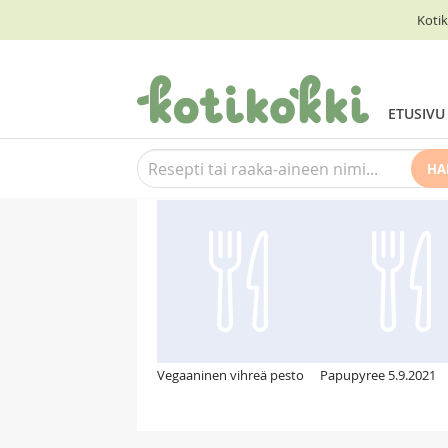
Kotik
ETUSIVU
HA
Suosittelemme myös
Vegaaninen vihreä pesto
Papupyree 5.9.2021