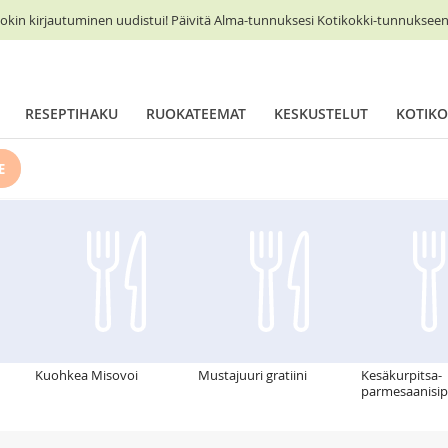
okin kirjautuminen uudistui! Päivitä Alma-tunnuksesi Kotikokki-tunnukseen 
RESEPTIHAKU
RUOKATEEMAT
KESKUSTELUT
KOTIKO
E
Kuohkea Misovoi
Mustajuuri gratiini
Kesäkurpitsa-
parmesaanisip