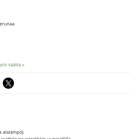
 perunaa
it täältä »
a alalämpö).
 asettele ne vierekkäin uunipellille.