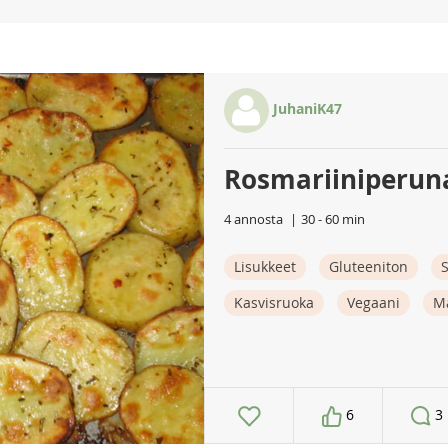
JuhaniK47
Rosmariiniperun
4 annosta
30 - 60 min
Lisukkeet
Gluteeniton
S
Kasvisruoka
Vegaani
M
6
3