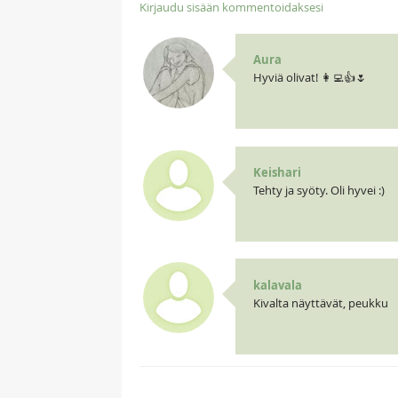
Kirjaudu sisään kommentoidaksesi
Aura
Hyviä olivat! 👩‍💻👍🌷
Keishari
Tehty ja syöty. Oli hyvei :)
kalavala
Kivalta näyttävät, peukku