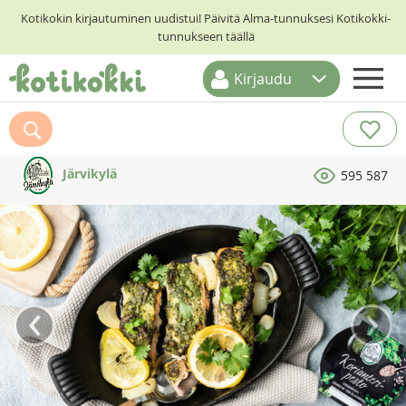
Kotikokin kirjautuminen uudistui! Päivitä Alma-tunnuksesi Kotikokki-
tunnukseen täällä
Kirjaudu
ETUSIVU
RESEPTIHAKU
Järvikylä
595 587
RUOKATEEMAT
KESKUSTELUT
KOTIKOKIT
‹
›