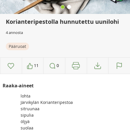
Korianteripestolla hunnutettu uunilohi
4 annosta
Pääruoat
11
0
Raaka-aineet
lohta
Järvikylän Korianteripestoa
sitruunaa
sipulia
öljyä
suolaa