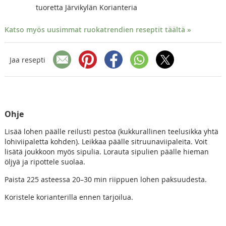
tuoretta Järvikylän Korianteria
Katso myös uusimmat ruokatrendien reseptit täältä »
Jaa resepti
Ohje
Lisää lohen päälle reilusti pestoa (kukkurallinen teelusikka yhtä
lohiviipaletta kohden). Leikkaa päälle sitruunaviipaleita. Voit
lisätä joukkoon myös sipulia. Lorauta sipulien päälle hieman
öljyä ja ripottele suolaa.
Paista 225 asteessa 20–30 min riippuen lohen paksuudesta.
Koristele korianterilla ennen tarjoilua.