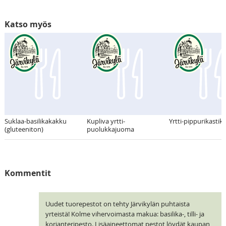
Katso myös
Suklaa-basilikakakku
Kupliva yrtti-
Yrtti-pippurikastik
(gluteeniton)
puolukkajuoma
Kommentit
Uudet tuorepestot on tehty Järvikylän puhtaista
yrteistä! Kolme vihervoimasta makua: basilika-, tilli- ja
korianteripesto. Lisäaineettomat pestot löydät kaupan