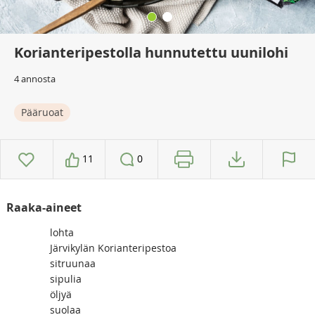
Korianteripestolla hunnutettu uunilohi
4 annosta
Pääruoat
11
0
Raaka-aineet
lohta
Järvikylän Korianteripestoa
sitruunaa
sipulia
öljyä
suolaa