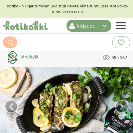
Kotikokin kirjautuminen uudistui! Päivitä Alma-tunnuksesi Kotikokki-
tunnukseen täällä
Kirjaudu
ETUSIVU
RESEPTIHAKU
Järvikylä
595 587
RUOKATEEMAT
KESKUSTELUT
KOTIKOKIT
‹
›