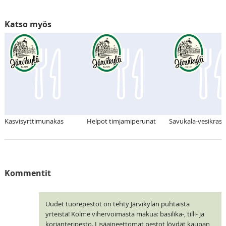
Katso myös
Kasvisyrttimunakas
Helpot timjamiperunat
Savukala-vesikrassi
Kommentit
Uudet tuorepestot on tehty Järvikylän puhtaista
yrteistä! Kolme vihervoimasta makua: basilika-, tilli- ja
korianteripesto. Lisäaineettomat pestot löydät kaupan