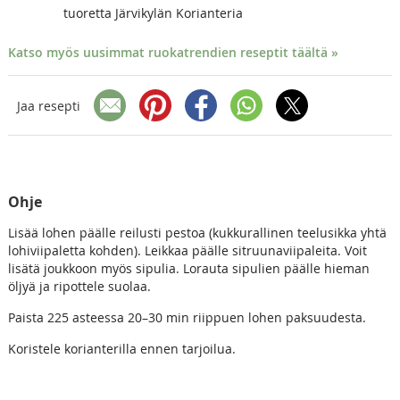
tuoretta Järvikylän Korianteria
Katso myös uusimmat ruokatrendien reseptit täältä »
Jaa resepti
Ohje
Lisää lohen päälle reilusti pestoa (kukkurallinen teelusikka yhtä
lohiviipaletta kohden). Leikkaa päälle sitruunaviipaleita. Voit
lisätä joukkoon myös sipulia. Lorauta sipulien päälle hieman
öljyä ja ripottele suolaa.
Paista 225 asteessa 20–30 min riippuen lohen paksuudesta.
Koristele korianterilla ennen tarjoilua.