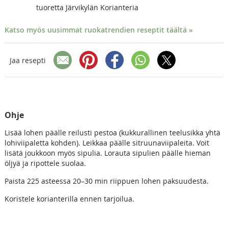
tuoretta Järvikylän Korianteria
Katso myös uusimmat ruokatrendien reseptit täältä »
Jaa resepti
Ohje
Lisää lohen päälle reilusti pestoa (kukkurallinen teelusikka yhtä
lohiviipaletta kohden). Leikkaa päälle sitruunaviipaleita. Voit
lisätä joukkoon myös sipulia. Lorauta sipulien päälle hieman
öljyä ja ripottele suolaa.
Paista 225 asteessa 20–30 min riippuen lohen paksuudesta.
Koristele korianterilla ennen tarjoilua.