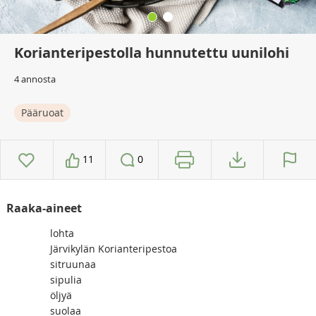
Korianteripestolla hunnutettu uunilohi
4 annosta
Pääruoat
11
0
Raaka-aineet
lohta
Järvikylän Korianteripestoa
sitruunaa
sipulia
öljyä
suolaa