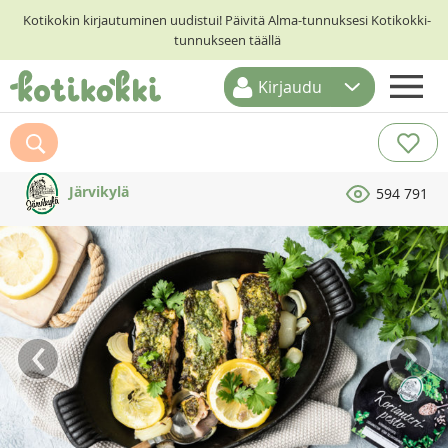
Kotikokin kirjautuminen uudistui! Päivitä Alma-tunnuksesi Kotikokki-
tunnukseen täällä
Kirjaudu
ETUSIVU
RESEPTIHAKU
Järvikylä
594 791
RUOKATEEMAT
KESKUSTELUT
KOTIKOKIT
‹
›