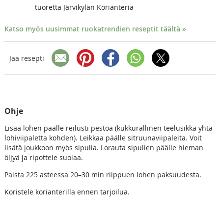
tuoretta Järvikylän Korianteria
Katso myös uusimmat ruokatrendien reseptit täältä »
Jaa resepti
Ohje
Lisää lohen päälle reilusti pestoa (kukkurallinen teelusikka yhtä
lohiviipaletta kohden). Leikkaa päälle sitruunaviipaleita. Voit
lisätä joukkoon myös sipulia. Lorauta sipulien päälle hieman
öljyä ja ripottele suolaa.
Paista 225 asteessa 20–30 min riippuen lohen paksuudesta.
Koristele korianterilla ennen tarjoilua.