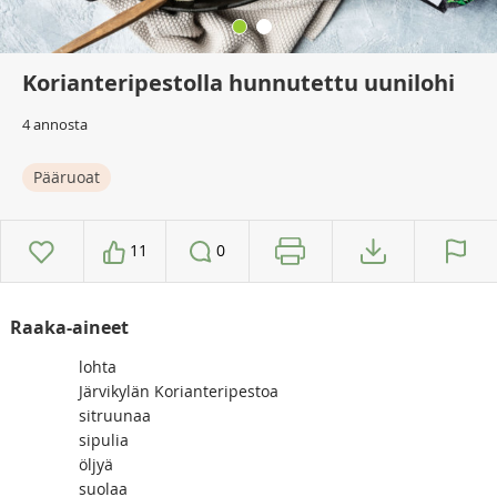
Korianteripestolla hunnutettu uunilohi
4 annosta
Pääruoat
11
0
Raaka-aineet
lohta
Järvikylän Korianteripestoa
sitruunaa
sipulia
öljyä
suolaa