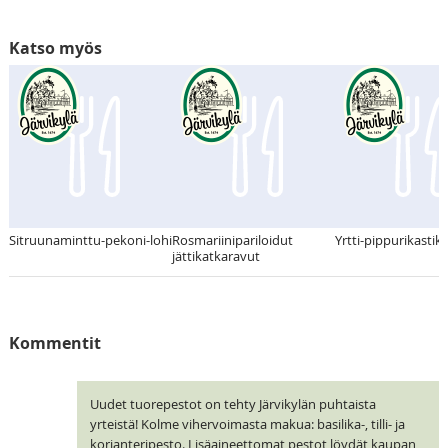
Katso myös
Sitruunaminttu-pekoni-lohi
Rosmariinipariloidut
Yrtti-pippurikastik
jättikatkaravut
Kommentit
Uudet tuorepestot on tehty Järvikylän puhtaista
yrteistä! Kolme vihervoimasta makua: basilika-, tilli- ja
korianteripesto. Lisäaineettomat pestot löydät kaupan