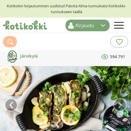
Kotikokin kirjautuminen uudistui! Päivitä Alma-tunnuksesi Kotikokki-
tunnukseen täällä
Kirjaudu
ETUSIVU
RESEPTIHAKU
Järvikylä
594 791
RUOKATEEMAT
KESKUSTELUT
KOTIKOKIT
‹
›