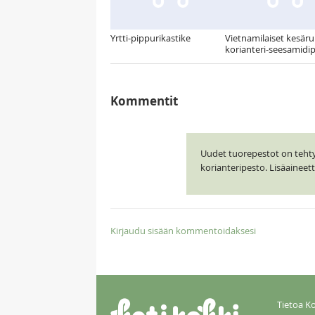
Yrtti-pippurikastike
Vietnamilaiset kesärul
korianteri-seesamidip
Kommentit
Uudet tuorepestot on tehty J
korianteripesto. Lisäainee
Kirjaudu sisään kommentoidaksesi
Tietoa Ko