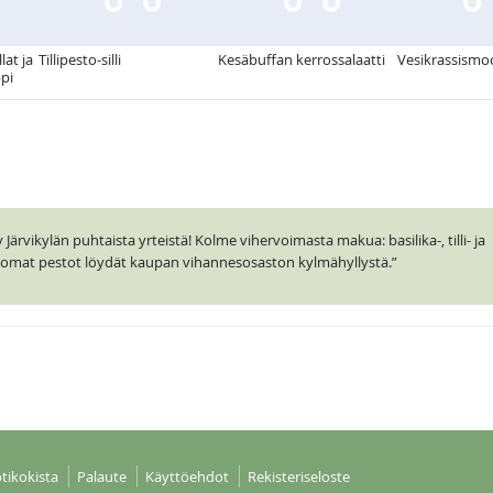
lat ja
Tillipesto-silli
Kesäbuffan kerrossalaatti
Vesikrassismo
pi
ärvikylän puhtaista yrteistä! Kolme vihervoimasta makua: basilika-, tilli- ja
ttomat pestot löydät kaupan vihannesosaston kylmähyllystä.”
tikokista
Palaute
Käyttöehdot
Rekisteriseloste