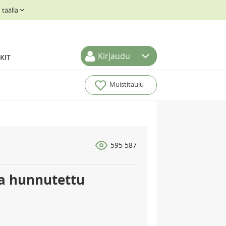
täällä
Kirjaudu
KIT
Muistitaulu
595 587
la hunnutettu