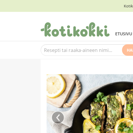
Kotik
ETUSIVU
HA
‹