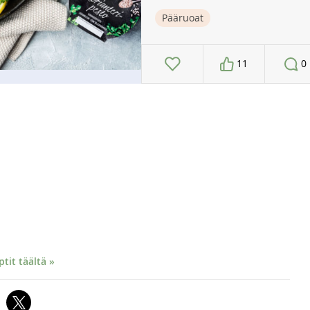
Pääruoat
11
0
it täältä »