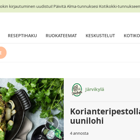
okin kirjautuminen uudistui! Päivitä Alma-tunnuksesi Kotikokki-tunnukseen 
RESEPTIHAKU
RUOKATEEMAT
KESKUSTELUT
KOTIKO
E
Järvikylä
Korianteripestol
›
uunilohi
4 annosta