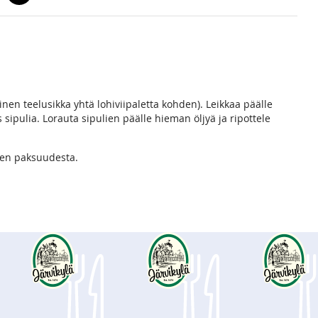
linen teelusikka yhtä lohiviipaletta kohden). Leikkaa päälle
 sipulia. Lorauta sipulien päälle hieman öljyä ja ripottele
hen paksuudesta.