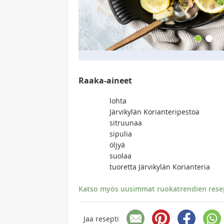
Raaka-aineet
lohta
Järvikylän Korianteripestoa
sitruunaa
sipulia
öljyä
suolaa
tuoretta Järvikylän Korianteria
Katso myös uusimmat ruokatrendien resept
Jaa resepti