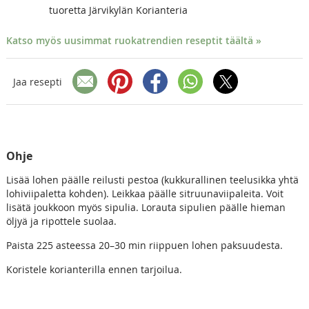
tuoretta Järvikylän Korianteria
Katso myös uusimmat ruokatrendien reseptit täältä »
Jaa resepti
Ohje
Lisää lohen päälle reilusti pestoa (kukkurallinen teelusikka yhtä
lohiviipaletta kohden). Leikkaa päälle sitruunaviipaleita. Voit
lisätä joukkoon myös sipulia. Lorauta sipulien päälle hieman
öljyä ja ripottele suolaa.
Paista 225 asteessa 20–30 min riippuen lohen paksuudesta.
Koristele korianterilla ennen tarjoilua.