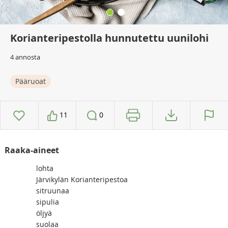
Korianteripestolla hunnutettu uunilohi
4 annosta
Pääruoat
11
0
Raaka-aineet
lohta
Järvikylän Korianteripestoa
sitruunaa
sipulia
öljyä
suolaa