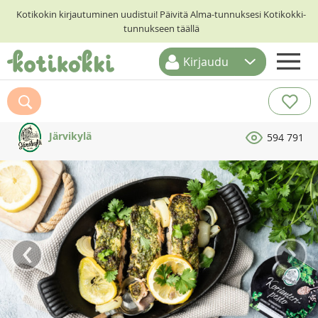
Kotikokin kirjautuminen uudistui! Päivitä Alma-tunnuksesi Kotikokki-
tunnukseen täällä
Kirjaudu
ETUSIVU
RESEPTIHAKU
Järvikylä
594 791
RUOKATEEMAT
KESKUSTELUT
KOTIKOKIT
‹
›