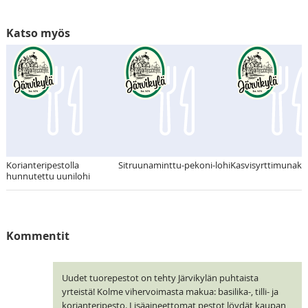
Katso myös
Korianteripestolla
Sitruunaminttu-pekoni-lohi
Kasvisyrttimunaka
hunnutettu uunilohi
Kommentit
Uudet tuorepestot on tehty Järvikylän puhtaista
yrteistä! Kolme vihervoimasta makua: basilika-, tilli- ja
korianteripesto. Lisäaineettomat pestot löydät kaupan