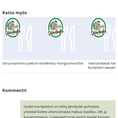
Katso myös
Sitruunaminttu-pekoni-lohi
Minttu-mangosmoothie
Vietnamilaiset kesär
korianteri-seesami
Kommentit
Uudet tuorepestot on tehty Järvikylän puhtaista
yrteistä! Kolme vihervoimasta makua: basilika-, tilli- ja
korianteripesto. Lisäaineettomat pestot löydät kaupan