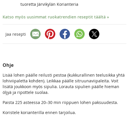
tuoretta Järvikylän Korianteria
Katso myös uusimmat ruokatrendien reseptit täältä »
Jaa resepti
Ohje
Lisää lohen päälle reilusti pestoa (kukkurallinen teelusikka yhtä
lohiviipaletta kohden). Leikkaa päälle sitruunaviipaleita. Voit
lisätä joukkoon myös sipulia. Lorauta sipulien päälle hieman
öljyä ja ripottele suolaa.
Paista 225 asteessa 20–30 min riippuen lohen paksuudesta.
Koristele korianterilla ennen tarjoilua.