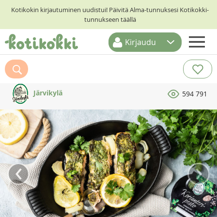
Kotikokin kirjautuminen uudistui! Päivitä Alma-tunnuksesi Kotikokki-
tunnukseen täällä
Kirjaudu
ETUSIVU
RESEPTIHAKU
Järvikylä
594 791
RUOKATEEMAT
KESKUSTELUT
KOTIKOKIT
‹
›