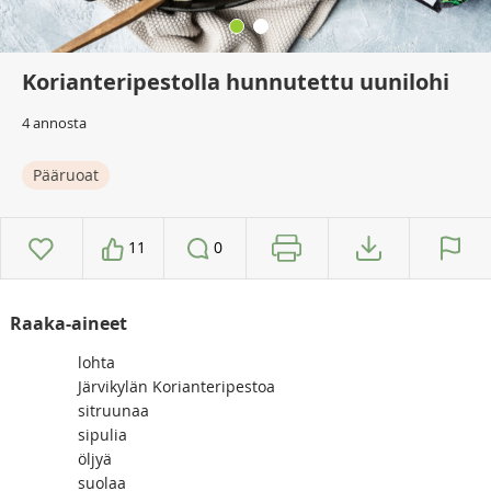
Korianteripestolla hunnutettu uunilohi
4 annosta
Pääruoat
11
0
Raaka-aineet
lohta
Järvikylän Korianteripestoa
sitruunaa
sipulia
öljyä
suolaa