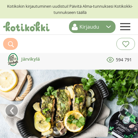
Kotikokin kirjautuminen uudistui! Päivitä Alma-tunnuksesi Kotikokki-
tunnukseen täällä
Kirjaudu
ETUSIVU
RESEPTIHAKU
Järvikylä
594 791
RUOKATEEMAT
KESKUSTELUT
KOTIKOKIT
‹
›