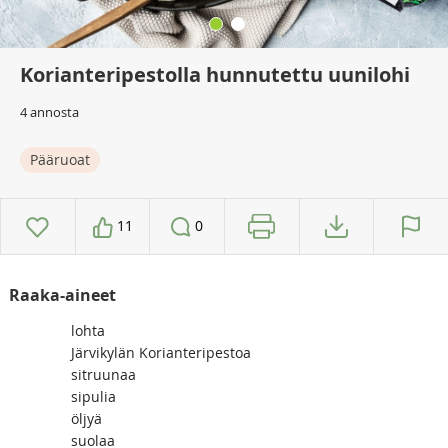
Korianteripestolla hunnutettu uunilohi
4 annosta
Pääruoat
11
0
Raaka-aineet
lohta
Järvikylän Korianteripestoa
sitruunaa
sipulia
öljyä
suolaa