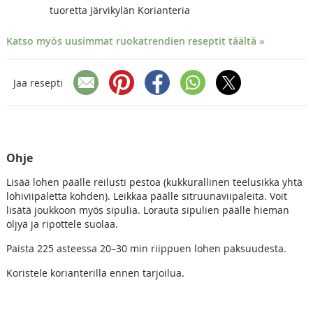
tuoretta Järvikylän Korianteria
Katso myös uusimmat ruokatrendien reseptit täältä »
Jaa resepti
Ohje
Lisää lohen päälle reilusti pestoa (kukkurallinen teelusikka yhtä
lohiviipaletta kohden). Leikkaa päälle sitruunaviipaleita. Voit
lisätä joukkoon myös sipulia. Lorauta sipulien päälle hieman
öljyä ja ripottele suolaa.
Paista 225 asteessa 20–30 min riippuen lohen paksuudesta.
Koristele korianterilla ennen tarjoilua.