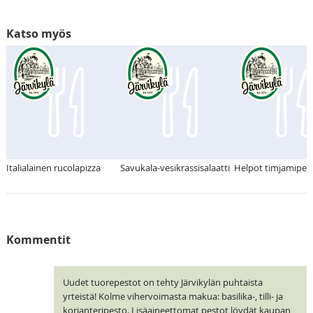
Katso myös
Italialainen rucolapizza
Savukala-vesikrassisalaatti
Helpot timjamiper
Kommentit
Uudet tuorepestot on tehty Järvikylän puhtaista
yrteistä! Kolme vihervoimasta makua: basilika-, tilli- ja
korianteripesto. Lisäaineettomat pestot löydät kaupan