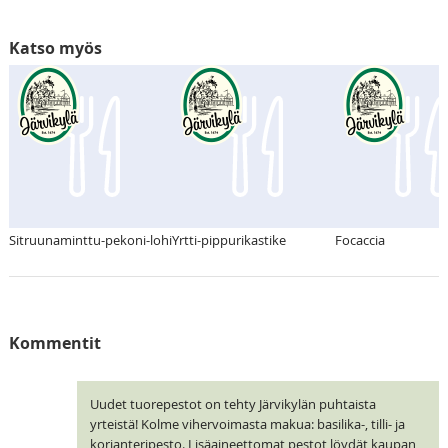
Katso myös
Sitruunaminttu-pekoni-lohi
Yrtti-pippurikastike
Focaccia
Kommentit
Uudet tuorepestot on tehty Järvikylän puhtaista
yrteistä! Kolme vihervoimasta makua: basilika-, tilli- ja
korianteripesto. Lisäaineettomat pestot löydät kaupan