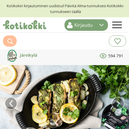
Kotikokin kirjautuminen uudistui! Päivitä Alma-tunnuksesi Kotikokki-
tunnukseen täällä
Kirjaudu
ETUSIVU
RESEPTIHAKU
Järvikylä
594 791
RUOKATEEMAT
KESKUSTELUT
KOTIKOKIT
‹
›