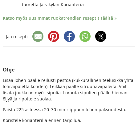
tuoretta Järvikylän Korianteria
Katso myös uusimmat ruokatrendien reseptit täältä »
Jaa resepti
Ohje
Lisää lohen päälle reilusti pestoa (kukkurallinen teelusikka yhtä
lohiviipaletta kohden). Leikkaa päälle sitruunaviipaleita. Voit
lisätä joukkoon myös sipulia. Lorauta sipulien päälle hieman
öljyä ja ripottele suolaa.
Paista 225 asteessa 20–30 min riippuen lohen paksuudesta.
Koristele korianterilla ennen tarjoilua.