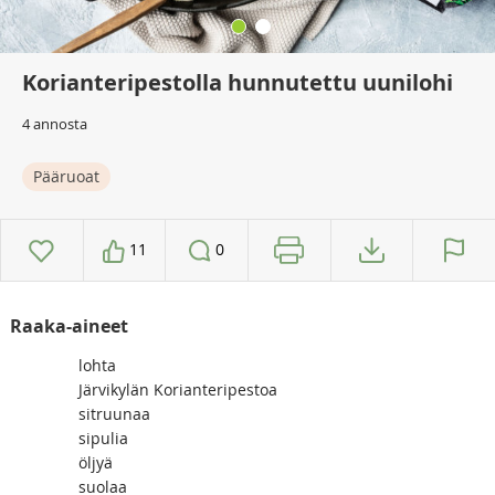
Korianteripestolla hunnutettu uunilohi
4 annosta
Pääruoat
11
0
Raaka-aineet
lohta
Järvikylän Korianteripestoa
sitruunaa
sipulia
öljyä
suolaa