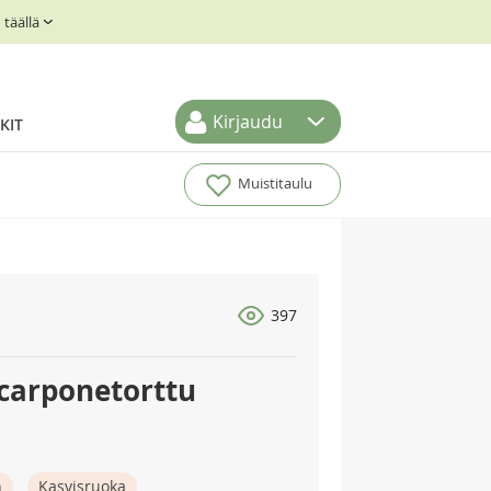
täällä
Kirjaudu
KIT
Muistitaulu
397
carponetorttu
n
Kasvisruoka