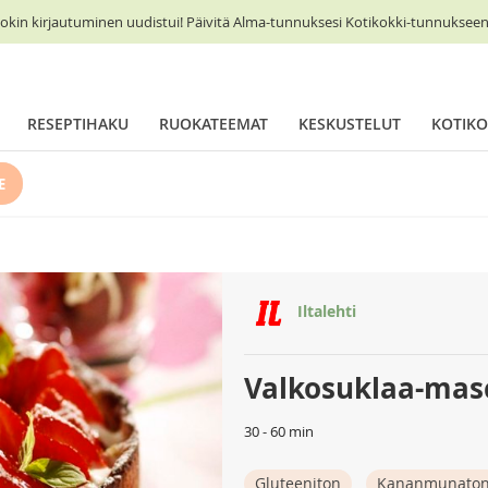
okin kirjautuminen uudistui! Päivitä Alma-tunnuksesi Kotikokki-tunnukseen 
RESEPTIHAKU
RUOKATEEMAT
KESKUSTELUT
KOTIKO
E
Iltalehti
Valkosuklaa-mas
30 - 60 min
Gluteeniton
Kananmunato