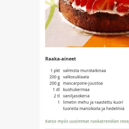
Raaka-aineet
1
pkt
valmista murotaikinaa
200
g
valkosuklaata
200
g
mascarpone-juustoa
1
dl
kuohukermaa
2
tl
vaniljasokeria
1
limetin mehu ja raastettu kuori
tuoreita mansikoita ja hedelmiä
Katso myös uusimmat ruokatrendien resept