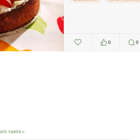
0
0
it täältä »