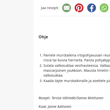
Jaa resepti
Ohje
Painele murotaikina irtopohjavuoan reunoi
riisiä tai kuivia herneitä. Paista pohjak
Sulata valkosuklaa vesihauteessa. Vatkaa
mascarponen joukkoon. Mausta limetin me
valkosuklaa.
Kaada täyte murotaikinalle ja asettele p
Resepti: Teresa Välimäki/Sanna Miettunen
Kuva: Janne Aaltonen