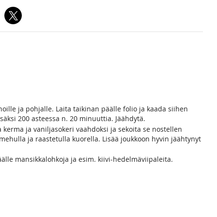
lle ja pohjalle. Laita taikinan päälle folio ja kaada siihen
ypsäksi 200 asteessa n. 20 minuuttia. Jäähdytä.
 kerma ja vaniljasokeri vaahdoksi ja sekoita se nostellen
hulla ja raastetulla kuorella. Lisää joukkoon hyvin jäähtynyt
äälle mansikkalohkoja ja esim. kiivi-hedelmäviipaleita.