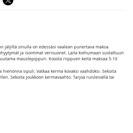
 jäljiltä sinulla on edessäsi vaalean punertava maksa.
ihyytymät ja isoimmat verisuonet. Laita kiehumaan suolattuun
 muutama maustepippuri. Koosta riippuen keitä maksaa 5-10
ja hienonna sipuli. Vatkaa kerma kovaksi vaahdoksi. Sekoita
llen. Sekoita joukkoon kermavaahto. Tarjoa ruisleivällä tai