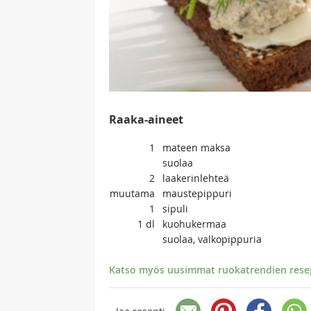
Raaka-aineet
1
mateen maksa
suolaa
2
laakerinlehteä
muutama
maustepippuri
1
sipuli
1
dl
kuohukermaa
suolaa, valkopippuria
Katso myös uusimmat ruokatrendien resept