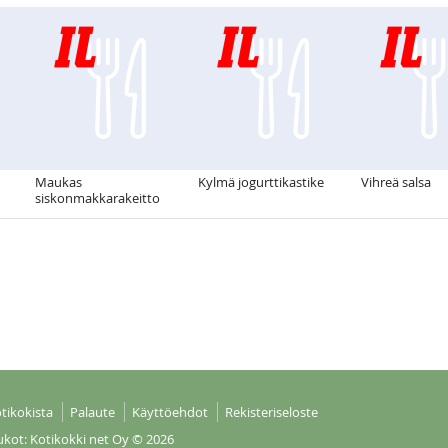
Maukas
Kylmä jogurttikastike
Vihreä salsa
siskonmakkarakeitto
tikokista
Palaute
Käyttöehdot
Rekisteriseloste
ukot: Kotikokki net Oy
© 2026