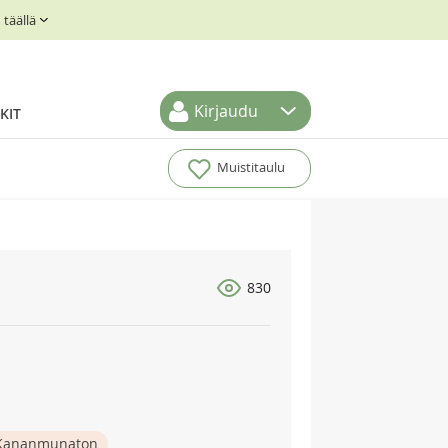
täällä
Kirjaudu
KIT
Muistitaulu
830
Kananmunaton