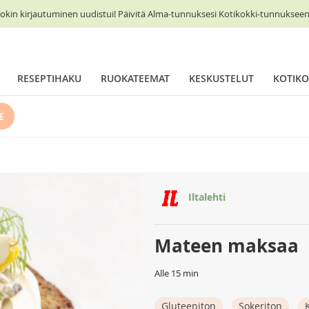
okin kirjautuminen uudistui! Päivitä Alma-tunnuksesi Kotikokki-tunnukseen 
RESEPTIHAKU
RUOKATEEMAT
KESKUSTELUT
KOTIKO
E
Iltalehti
Mateen maksaa
Alle 15 min
Gluteeniton
Sokeriton