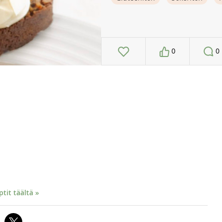
0
0
it täältä »