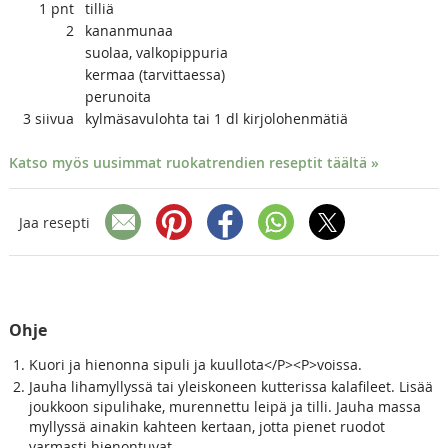
1
pnt
tilliä
2
kananmunaa
suolaa, valkopippuria
kermaa (tarvittaessa)
perunoita
3
siivua
kylmäsavulohta tai 1 dl kirjolohenmätiä
Katso myös uusimmat ruokatrendien reseptit täältä »
Jaa resepti
Ohje
Kuori ja hienonna sipuli ja kuullota</P><P>voissa.
Jauha lihamyllyssä tai yleiskoneen kutterissa kalafileet. Lisää
joukkoon sipulihake, murennettu leipä ja tilli. Jauha massa
myllyssä ainakin kahteen kertaan, jotta pienet ruodot
varmasti hienontuvat.