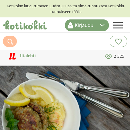
Kotikokin kirjautuminen uudistui! Päivitä Alma-tunnuksesi Kotikokki-
tunnukseen täällä
Kirjaudu
ETUSIVU
RESEPTIHAKU
Iltalehti
2 325
RUOKATEEMAT
KESKUSTELUT
KOTIKOKIT