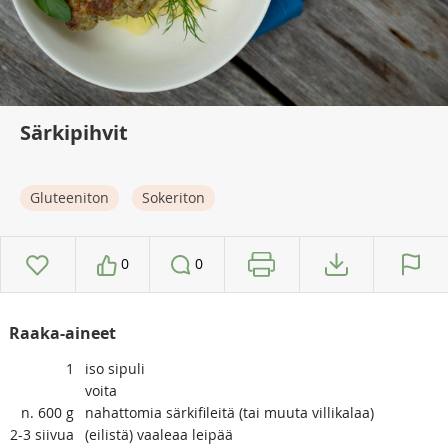
Särkipihvit
Gluteeniton
Sokeriton
0
0
Raaka-aineet
1
iso sipuli
voita
n. 600
g
nahattomia särkifileitä (tai muuta villikalaa)
2-3
siivua
(eilistä) vaaleaa leipää